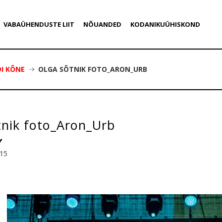
VABAÜHENDUSTE LIIT
NÕUANDED
KODANIKUÜHISKOND
DI KÕNE
OLGA SÕTNIK FOTO_ARON_URB
tnik foto_Aron_Urb
015