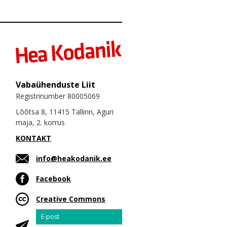
Vabaühenduste Liit
Registrinumber 80005069
Lõõtsa 8, 11415 Tallinn, Aguri
maja, 2. korrus
KONTAKT
info@heakodanik.ee
Facebook
Creative Commons
Email