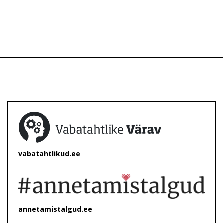
vabatahtlikud.ee
annetamistalgud.ee