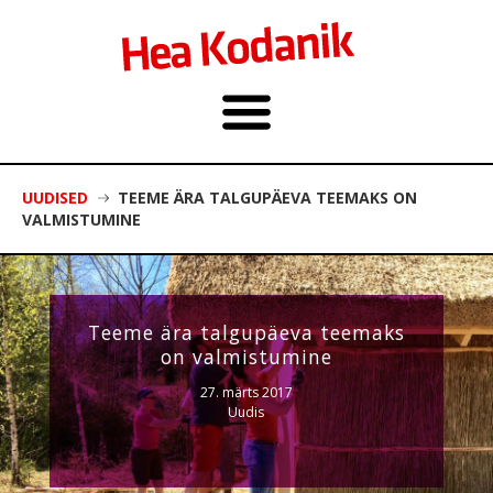
UUDISED
TEEME ÄRA TALGUPÄEVA TEEMAKS ON
VALMISTUMINE
Teeme ära talgupäeva teemaks
on valmistumine
27. märts 2017
Uudis