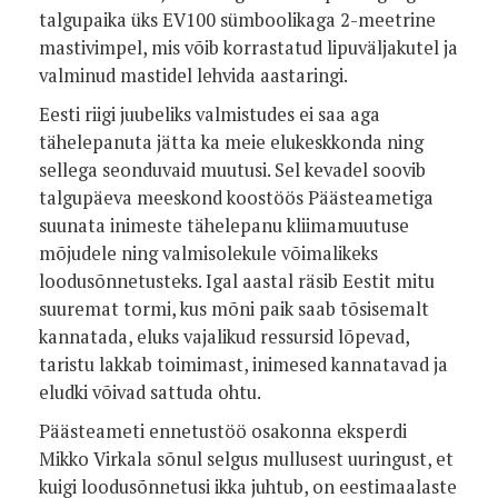
talgupaika üks EV100 sümboolikaga 2-meetrine
mastivimpel, mis võib korrastatud lipuväljakutel ja
valminud mastidel lehvida aastaringi.
Eesti riigi juubeliks valmistudes ei saa aga
tähelepanuta jätta ka meie elukeskkonda ning
sellega seonduvaid muutusi. Sel kevadel soovib
talgupäeva meeskond koostöös Päästeametiga
suunata inimeste tähelepanu kliimamuutuse
mõjudele ning valmisolekule võimalikeks
loodusõnnetusteks. Igal aastal räsib Eestit mitu
suuremat tormi, kus mõni paik saab tõsisemalt
kannatada, eluks vajalikud ressursid lõpevad,
taristu lakkab toimimast, inimesed kannatavad ja
eludki võivad sattuda ohtu.
Päästeameti ennetustöö osakonna eksperdi
Mikko Virkala sõnul selgus mullusest uuringust, et
kuigi loodusõnnetusi ikka juhtub, on eestimaalaste