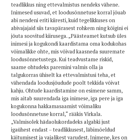
teadlikkus ning ettevalmistus nendeks vähene.
Inimesed usuvad, et loodusõnnetuse korral jõuab
abi nendeni eriti kiiresti, kuid tegelikkuses on
abivajajaid siis tavapärasest rohkem ning kõigini ei
jõuta soovitud kiirusega. „Päästeamet kutsub üles
inimesi ja kogukondi kaardistama oma kodukohas
võimalikke ohte, mis võivad kaasneda suuremate
loodusõnnetustega. Kui teadvustame riskid,
saame ohtudeks paremini valmis olla ja
talgukorras ühiselt ka ettevalmistusi teha, et
vähendada loodusjõudude poolt tekkida võivat
kahju. Ohtude kaardistamine on esimene samm,
mis aitab suurendada iga inimese, iga pere ja iga
kogukonna hakkamasaamist võimaliku
loodusõnnetuse korral,“ rääkis Virkala.
„Valmisolek hädaolukordadeks algabki just
igaühest endast – teadlikkusest, läbimõeldud
käitumisest ja vajalikest varudest. Inimene, kes on