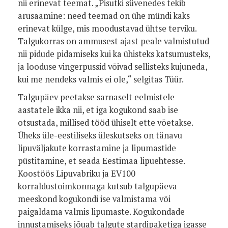
nii erinevat teemat. „Pisutki süvenedes tekib
arusaamine: need teemad on ühe mündi kaks
erinevat külge, mis moodustavad ühtse terviku.
Talgukorras on ammusest ajast peale valmistutud
nii pidude pidamiseks kui ka ühisteks katsumusteks,
ja looduse vingerpussid võivad sellisteks kujuneda,
kui me nendeks valmis ei ole,“ selgitas Tüür.
Talgupäev peetakse sarnaselt eelmistele
aastatele ikka nii, et iga kogukond saab ise
otsustada, millised tööd ühiselt ette võetakse.
Üheks üle-eestiliseks üleskutseks on tänavu
lipuväljakute korrastamine ja lipumastide
püstitamine, et seada Eestimaa lipuehtesse.
Koostöös Lipuvabriku ja EV100
korraldustoimkonnaga kutsub talgupäeva
meeskond kogukondi ise valmistama või
paigaldama valmis lipumaste. Kogukondade
innustamiseks jõuab talgute stardipaketiga igasse