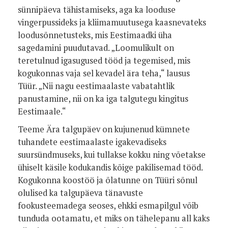
sünnipäeva tähistamiseks, aga ka looduse
vingerpussideks ja kliimamuutusega kaasnevateks
loodusõnnetusteks, mis Eestimaadki üha
sagedamini puudutavad. „Loomulikult on
teretulnud igasugused tööd ja tegemised, mis
kogukonnas vaja sel kevadel ära teha,“ lausus
Tüür. „Nii nagu eestimaalaste vabatahtlik
panustamine, nii on ka iga talgutegu kingitus
Eestimaale.“
Teeme Ära talgupäev on kujunenud kümnete
tuhandete eestimaalaste igakevadiseks
suursündmuseks, kui tullakse kokku ning võetakse
ühiselt käsile kodukandis kõige pakilisemad tööd.
Kogukonna koostöö ja õlatunne on Tüüri sõnul
olulised ka talgupäeva tänavuste
fookusteemadega seoses, ehkki esmapilgul võib
tunduda ootamatu, et miks on tähelepanu all kaks