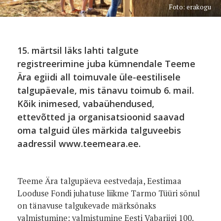
Foto: erakogu
15. märtsil läks lahti talgute
registreerimine juba kümnendale Teeme
Ära egiidi all toimuvale üle-eestilisele
talgupäevale, mis tänavu toimub 6. mail.
Kõik inimesed, vabaühendused,
ettevõtted ja organisatsioonid saavad
oma talguid üles märkida talguveebis
aadressil www.teemeara.ee.
Teeme Ära talgupäeva eestvedaja, Eestimaa
Looduse Fondi juhatuse liikme Tarmo Tüüri sõnul
on tänavuse talgukevade märksõnaks
valmistumine: valmistumine Eesti Vabariigi 100.