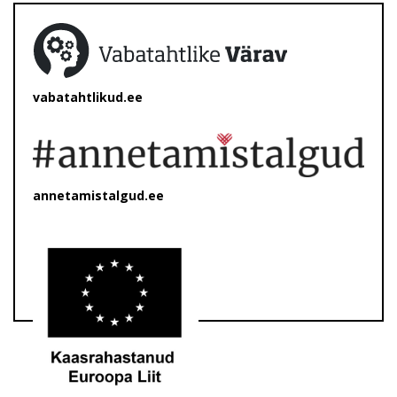
vabatahtlikud.ee
annetamistalgud.ee