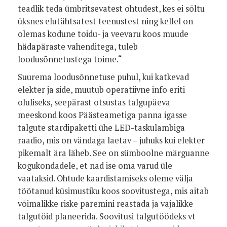
teadlik teda ümbritsevatest ohtudest, kes ei sõltu
üksnes elutähtsatest teenustest ning kellel on
olemas kodune toidu- ja veevaru koos muude
hädapäraste vahenditega, tuleb
loodusõnnetustega toime.“
Suurema loodusõnnetuse puhul, kui katkevad
elekter ja side, muutub operatiivne info eriti
oluliseks, seepärast otsustas talgupäeva
meeskond koos Päästeametiga panna igasse
talgute stardipaketti ühe LED-taskulambiga
raadio, mis on vändaga laetav – juhuks kui elekter
pikemalt ära läheb. See on sümboolne märguanne
kogukondadele, et nad ise oma varud üle
vaataksid. Ohtude kaardistamiseks oleme välja
töötanud küsimustiku koos soovitustega, mis aitab
võimalikke riske paremini reastada ja vajalikke
talgutöid planeerida. Soovitusi talgutöödeks vt