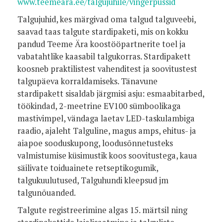
www.teemeara.ee/talgujuhile/vingerpussid
Talgujuhid, kes märgivad oma talgud talguveebi,
saavad taas talgute stardipaketi, mis on kokku
pandud Teeme Ära koostööpartnerite toel ja
vabatahtlike kaasabil talgukorras. Stardipakett
koosneb praktilistest vahenditest ja soovitustest
talgupäeva korraldamiseks. Tänavune
stardipakett sisaldab järgmisi asju: esmaabitarbed,
töökindad, 2-meetrine EV100 sümboolikaga
mastivimpel, vändaga laetav LED-taskulambiga
raadio, ajaleht Talguline, magus amps, ehitus- ja
aiapoe sooduskupong, loodusõnnetusteks
valmistumise küsimustik koos soovitustega, kaua
säilivate toiduainete retseptikogumik,
talgukuulutused, Talguhundi kleepsud jm
talgunõuanded.
Talgute registreerimine algas 15. märtsil ning