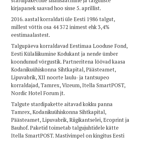
stardipakettide laialisaatmine ja talguliste
kirjapanek saavad hoo sisse 5. aprillist.
2016. aastal korraldati üle Eesti 1986 talgut,
millest võttis osa 44 372 inimest ehk 3,4%
eestimaalastest.
Talgupäeva korraldavad Eestimaa Looduse Fond,
Eesti Külaliikumine Kodukant ja nende ümber
koondunud võrgustik. Partneritena löövad kaasa
Kodanikuühiskonna Sihtkapital, Päästeamet,
Lipuvabrik, XII noorte laulu- ja tantsupeo
korraldajad, Tamrex, Vizeum, Itella SmartPOST,
Nordic Hotel Forum jt.
Talgute stardipakette aitavad kokku panna
Tamrex, Kodanikuühiskonna Sihtkapital,
Päästeamet, Lipuvabrik, Riigikantselei, Ecoprint ja
Bauhof. Paketid toimetab talgujuhtidele kätte
Itella SmartPOST. Mastivimpel on kingitus Eesti