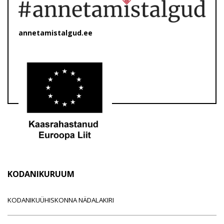
annetamistalgud.ee
KODANIKURUUM
KODANIKUÜHISKONNA NÄDALAKIRI