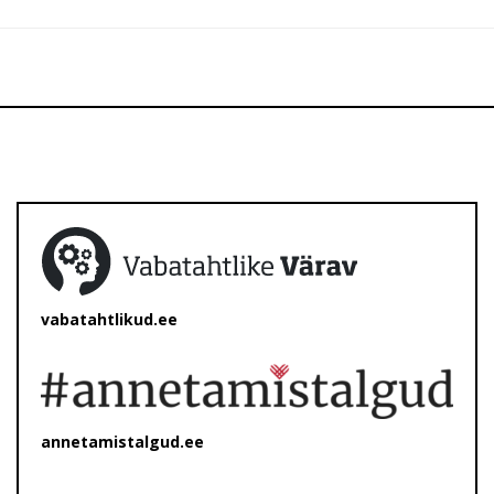
vabatahtlikud.ee
annetamistalgud.ee