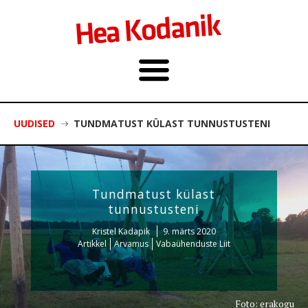
UUDISED
TUNDMATUST KÜLAST TUNNUSTUSTENI
Tundmatust külast
tunnustusteni
Kristel Kadapik
9. märts 2020
Artikkel
Arvamus
Vabaühenduste Liit
Foto: erakogu