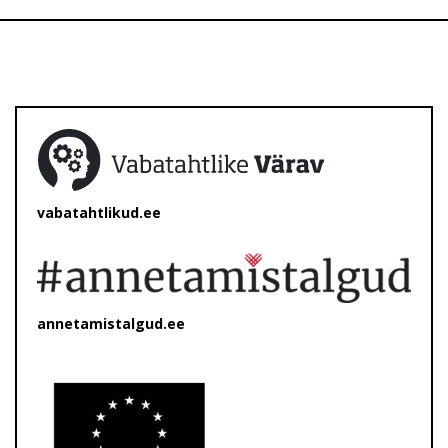
vabatahtlikud.ee
annetamistalgud.ee