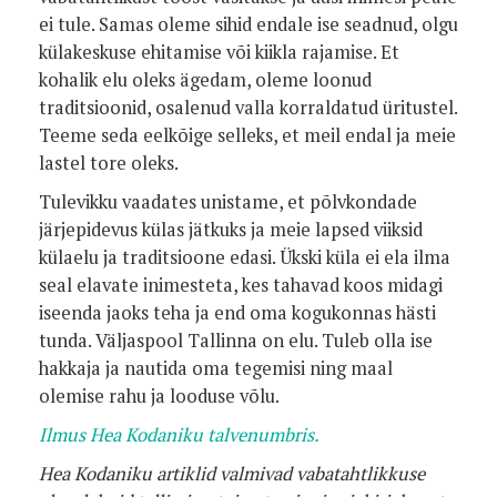
ei tule. Samas oleme sihid endale ise seadnud, olgu
külakeskuse ehitamise või kiikla rajamise. Et
kohalik elu oleks ägedam, oleme loonud
traditsioonid, osalenud valla korraldatud üritustel.
Teeme seda eelkõige selleks, et meil endal ja meie
lastel tore oleks.
Tulevikku vaadates unistame, et põlvkondade
järjepidevus külas jätkuks ja meie lapsed viiksid
külaelu ja traditsioone edasi. Ükski küla ei ela ilma
seal elavate inimesteta, kes tahavad koos midagi
iseenda jaoks teha ja end oma kogukonnas hästi
tunda. Väljaspool Tallinna on elu. Tuleb olla ise
hakkaja ja nautida oma tegemisi ning maal
olemise rahu ja looduse võlu.
Ilmus Hea Kodaniku talvenumbris.
Hea Kodaniku artiklid valmivad vabatahtlikkuse