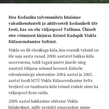
Hea Kodaniku talvenumbris küsisime
vabaühendustelt ja aktiivsetelt kodanikelt üle
Eesti, kas on elu väljaspool Tallinna. Ühiselt
ette võtmisest kirjutas Kristel Kadapik Viskla
Külaarendamise Seltsist.
Viskla on 88 elanikuga küla, kus enamik talusid on
üle saja aasta vanad. 2000. aastatel hakkas küla
noorenema, tuldi tagasi juurte juurde ning
asustati tühjana seisnud hooned. Külaelu
edendamisega alustasime 2004. aastal ja 2005.
aastal loodi MTÜ Viskla Külaarendamise Selts.
Seejärel on tundmatu küla teinud endale nime ka
väljaspool Kose valda.
2009. aastal hakkasime ehitame Viskla
külakeskust, mille projekti omaosaluse saime