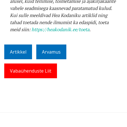
alusel, kuid tellimise, toimetamise ja ajakirjakaante
vahele seadmisega kaasnevad paratamatud kulud.
Kui sulle meeldivad Hea Kodaniku artiklid ning
tahad toetada nende ilmumist ka edaspidi, toeta
meid siin:
https://heakodanik.ee/toeta
.
Artikkel
Arvamus
Vabaühenduste Liit