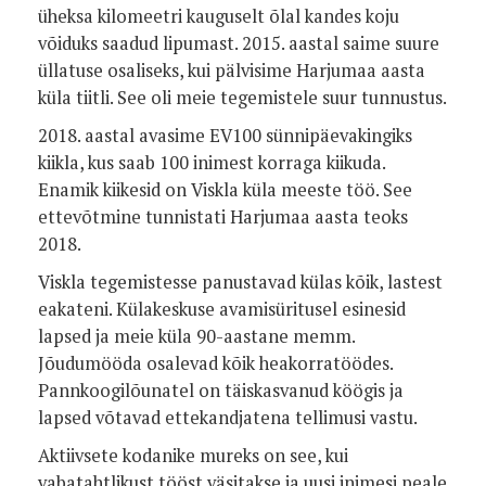
üheksa kilomeetri kauguselt õlal kandes koju
võiduks saadud lipumast. 2015. aastal saime suure
üllatuse osaliseks, kui pälvisime Harjumaa aasta
küla tiitli. See oli meie tegemistele suur tunnustus.
2018. aastal avasime EV100 sünnipäevakingiks
kiikla, kus saab 100 inimest korraga kiikuda.
Enamik kiikesid on Viskla küla meeste töö. See
ettevõtmine tunnistati Harjumaa aasta teoks
2018.
Viskla tegemistesse panustavad külas kõik, lastest
eakateni. Külakeskuse avamisüritusel esinesid
lapsed ja meie küla 90-aastane memm.
Jõudumööda osalevad kõik heakorratöödes.
Pannkoogilõunatel on täiskasvanud köögis ja
lapsed võtavad ettekandjatena tellimusi vastu.
Aktiivsete kodanike mureks on see, kui
vabatahtlikust tööst väsitakse ja uusi inimesi peale