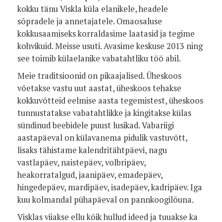
kokku tänu Viskla küla elanikele, headele
sõpradele ja annetajatele. Omaosaluse
kokkusaamiseks korraldasime laatasid ja tegime
kohvikuid. Meisse usuti. Avasime keskuse 2013 ning
see toimib külaelanike vabatahtliku töö abil.
Meie traditsioonid on pikaajalised. Üheskoos
võetakse vastu uut aastat, üheskoos tehakse
kokkuvõtteid eelmise aasta tegemistest, üheskoos
tunnustatakse vabatahtlikke ja kingitakse külas
sündinud beebidele puust lusikad. Vabariigi
aastapäeval on külavanema pidulik vastuvõtt,
lisaks tähistame kalendritähtpäevi, nagu
vastlapäev, naistepäev, volbripäev,
heakorratalgud, jaanipäev, emadepäev,
hingedepäev, mardipäev, isadepäev, kadripäev. Iga
kuu kolmandal pühapäeval on pannkoogilõuna.
Visklas viiakse ellu kõik hullud ideed ja tuuakse ka