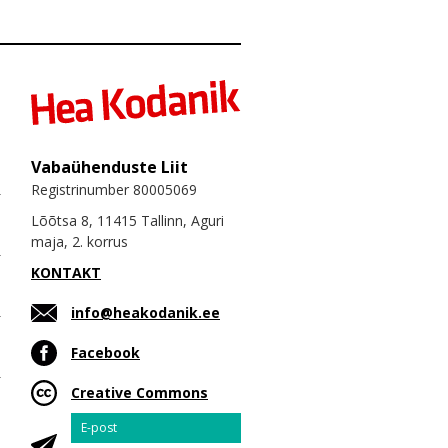
Vabaühenduste Liit
Registrinumber 80005069
Lõõtsa 8, 11415 Tallinn, Aguri
maja, 2. korrus
KONTAKT
info@heakodanik.ee
Facebook
Creative Commons
Email