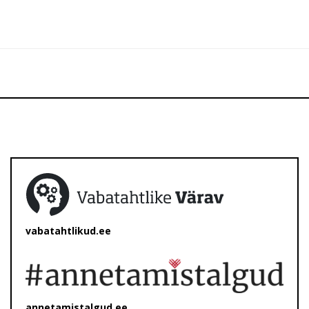
vabatahtlikud.ee
annetamistalgud.ee