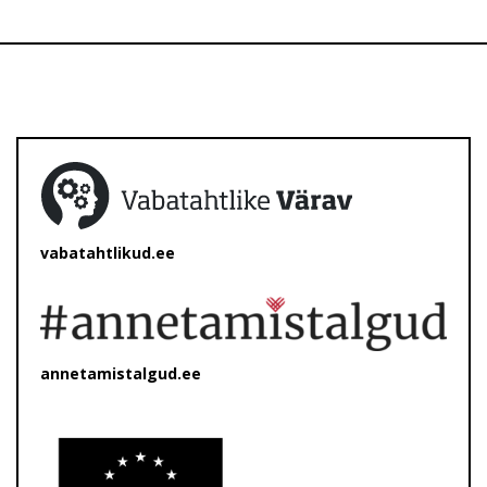
vabatahtlikud.ee
annetamistalgud.ee