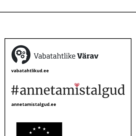
vabatahtlikud.ee
annetamistalgud.ee