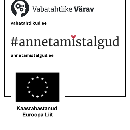
vabatahtlikud.ee
annetamistalgud.ee