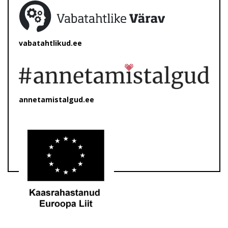
vabatahtlikud.ee
annetamistalgud.ee