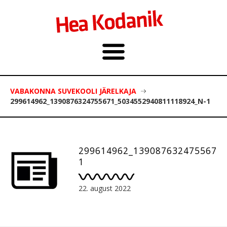
VABAKONNA SUVEKOOLI JÄRELKAJA
299614962_1390876324755671_5034552940811118924_N-1
299614962_1390876324755671_
1
22. august 2022