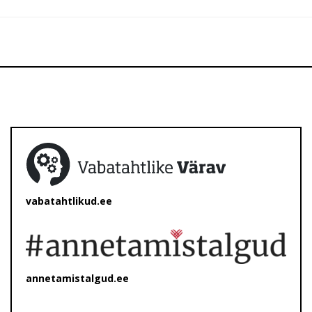
vabatahtlikud.ee
annetamistalgud.ee