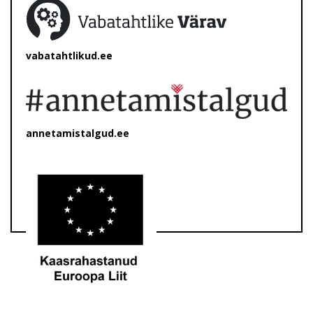
vabatahtlikud.ee
annetamistalgud.ee