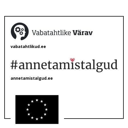
vabatahtlikud.ee
annetamistalgud.ee