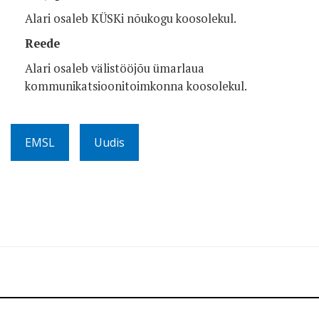
Alari osaleb KÜSKi nõukogu koosolekul.
Reede
Alari osaleb välistööjõu ümarlaua
kommunikatsioonitoimkonna koosolekul.
EMSL
Uudis