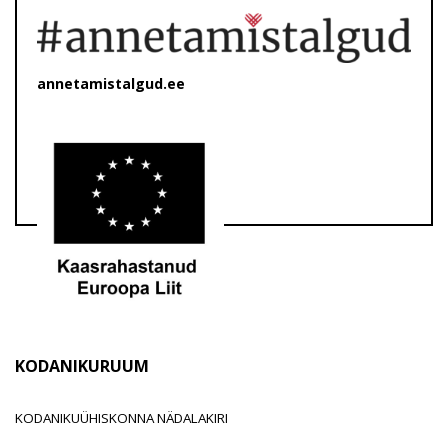
annetamistalgud.ee
KODANIKURUUM
KODANIKUÜHISKONNA NÄDALAKIRI