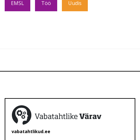
EMSL
Töö
Uudis
vabatahtlikud.ee