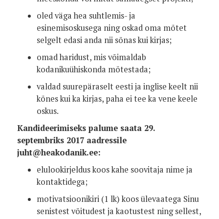
oled väga hea suhtlemis- ja
esinemisoskusega ning oskad oma mõtet
selgelt edasi anda nii sõnas kui kirjas;
omad haridust, mis võimaldab
kodanikuühiskonda mõtestada;
valdad suurepäraselt eesti ja inglise keelt nii
kõnes kui ka kirjas, paha ei tee ka vene keele
oskus.
Kandideerimiseks palume saata 29.
septembriks 2017 aadressile
juht@heakodanik.ee:
elulookirjeldus koos kahe soovitaja nime ja
kontaktidega;
motivatsioonikiri (1 lk) koos ülevaatega Sinu
senistest võitudest ja kaotustest ning sellest,