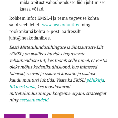
mida õpitust vabaühenduste liidu juhtimisse
kaasa võtad.
Rohkem infot EMSL-i ja tema tegevuse kohta
saad veebilehelt
www.heakodanik.ee
ning
töökonkursi kohta e-posti aadressilt
juht@heakodanik.ee.
Eesti Mittetulundusühingute ja Sihtasutuste Liit
(EMSL) on avalikes huvides tegutsevate
vabaühenduste liit, kes töötab selle nimel, et Eestis
oleks mõjus kodanikuühiskond, kus inimesed
tahavad, saavad ja oskavad koostöö ja osaluse
kaudu muutusi juhtida. Vaata ka EMSLi
põhikirja
,
liikmeskonda
, kes moodustavad
mittetulundusühingu kõrgeima organi, strateegiat
ning
aastaaruandeid
.