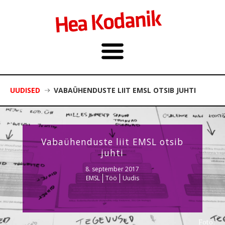
UUDISED
VABAÜHENDUSTE LIIT EMSL OTSIB JUHTI
Vabaühenduste liit EMSL otsib
juhti
8. september 2017
EMSL
Töö
Uudis
Foto: