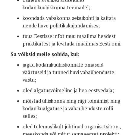
osaleda avalikes aruteludes
kodanikuühiskonna teemadel;
koondada vabakonna seisukohti ja kaitsta
nende huve poliitikakujundamises;
tuua Eestisse infot muu maailma headest
praktikatest ja levitada maailmas Eesti omi.
Sa võiksid meile sobida, kui:
jagad kodanikuühiskonnale omaseid
väärtuseid ja tunned huvi vabaühenduste
vastu;
oled algatusvõimeline ja hea eestvedaja;
mõistad ühiskonna ning riigi toimimist ning
kodanikualgatuse ja vabaühenduste rolli
selles;
oled tulemuslikult juhtinud organisatsiooni,
meeskonda või mitut samaaegset projekti;