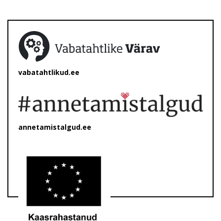
vabatahtlikud.ee
annetamistalgud.ee