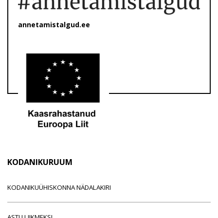
annetamistalgud.ee
KODANIKURUUM
KODANIKUÜHISKONNA NÄDALAKIRI
ASTU LIIKMEKS!