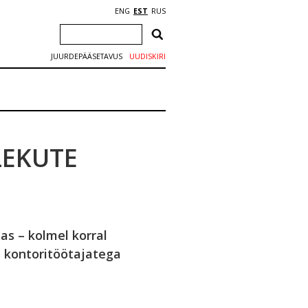
ENG
EST
RUS
JUURDEPÄÄSETAVUS
UUDISKIRI
LEKUTE
as – kolmel korral
s kontoritöötajatega