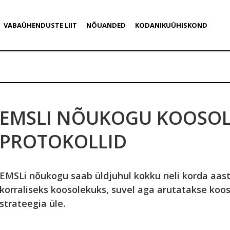
VABAÜHENDUSTE LIIT
NÕUANDED
KODANIKUÜHISKOND
EMSLI NÕUKOGU KOOSO
PROTOKOLLID
EMSLi nõukogu saab üldjuhul kokku neli korda aast
korraliseks koosolekuks, suvel aga arutatakse koo
strateegia üle.