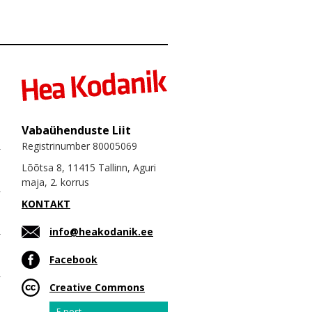
Vabaühenduste Liit
Registrinumber 80005069
Lõõtsa 8, 11415 Tallinn, Aguri
maja, 2. korrus
KONTAKT
info@heakodanik.ee
Facebook
Creative Commons
Email