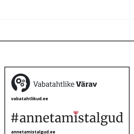
vabatahtlikud.ee
annetamistalgud.ee