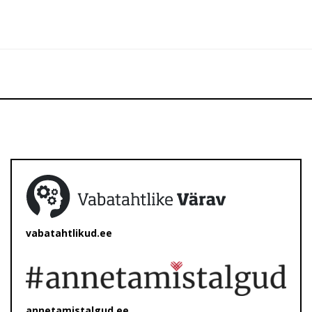
vabatahtlikud.ee
annetamistalgud.ee