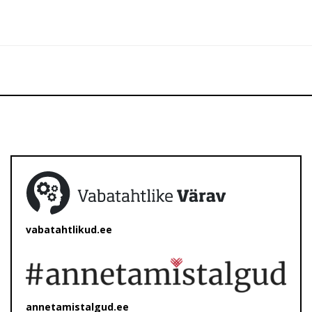
vabatahtlikud.ee
annetamistalgud.ee