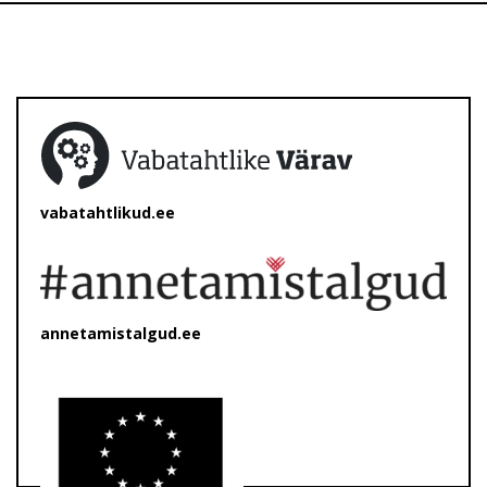
vabatahtlikud.ee
annetamistalgud.ee