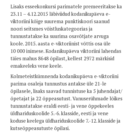
Lisaks esseekonkursi parimatele premeeritakse ka
23.11 – 4.12.2015 läbiviidud kodanikupäeva e-
viktoriini kõige suurema punktiskoori saanud
noori seitsmes võistluskategoorias ja
tunnustatakse ka suurima osavõtjate arvuga
koole. 2015. aasta e-viktoriinist võttis osa üle
10 000 inimese. Kodanikupäeva viktoriini lahendas
täies mahus 8648 õpilast, kellest 2972 märkisid
emakeeleks vene keele.
Kolmeteistkümnenda kodanikupäeva e-viktoriini
parima osaleja tunnustus antakse üle 21-le
õpilasele, lisaks saavad tunnistuse ka 5 juhendajat/
õpetajat ja 22 õppeasutust. Vanuserühmade lõikes
tunnustatakse eraldi eesti- ja vene õppekeeles
üldhariduskoolide 5.-6. klasside, eesti ja vene
koduse keelega üldhariduskoolide 7.-12. klasside ja
kutseõppeasutuste õpilasi.