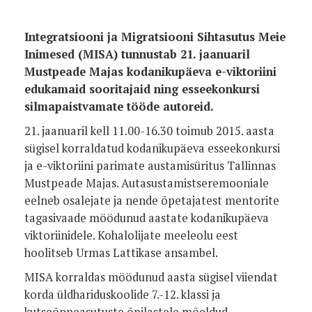
Integratsiooni ja Migratsiooni Sihtasutus Meie
Inimesed (MISA) tunnustab 21. jaanuaril
Mustpeade Majas kodanikupäeva e-viktoriini
edukamaid sooritajaid ning esseekonkursi
silmapaistvamate tööde autoreid.
21. jaanuaril kell 11.00-16.30 toimub 2015. aasta
sügisel korraldatud kodanikupäeva esseekonkursi
ja e-viktoriini parimate austamisüritus Tallinnas
Mustpeade Majas. Autasustamistseremooniale
eelneb osalejate ja nende õpetajatest mentorite
tagasivaade möödunud aastate kodanikupäeva
viktoriinidele. Kohalolijate meeleolu eest
hoolitseb Urmas Lattikase ansambel.
MISA korraldas möödunud aasta sügisel viiendat
korda üldhariduskoolide 7.-12. klassi ja
kutseõppeasutuste õpilastele mõeldud