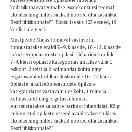
kodanikupäevateemalise esseekonkursi teemal
„Kuidas ning milles saaksid noored olla kasulikud
Eesti ühiskonnale?“. Kokku laekus 103 esseed, 19
koolist üle Eesti.
Mustpeade Majas toimuval vastuvõtul
tunnustatakse eraldi 7.–9. klasside, 10.–12. klasside
ja kutseõppeasutuste õpilasi. Üldhariduskoolide
7.-9. klassi õpilaste kategoorias antakse välja 1
esikoht, 2 teist ja 2 kolmandat kohta ning
ergutusauhind, üldhariduskoolide 10.-12. klassi
õpilaste ja kutseõppeasutuste õpilaste
kategooriates vastavalt 1 esikoht, 1 teine ja 1
kolmas koht ning ergutusauhinnad.
Autasustatakse ka kahte parimat juhendajat. Kõigi
auhinnatud õpilaste esseed avaldatakse trükises
„Kuidas ning milles saaksid noored olla kasulikud
Eesti ühiskonnale?“.