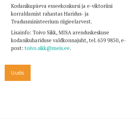
Kodanikupäeva esseekonkursi ja e-viktoriini
korraldamist rahastas Haridus- ja
Teadusministeerium riigieelarvest.
Lisainfo: Toivo Sikk, MISA arenduskeskuse
kodanikuhariduse valdkonnajuht, tel. 659 9850, e-
post:
toivo.sikk@meis.ee
.
Uudis