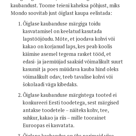
kaubandust. Toome teieni kaheksa põhjust, miks
Mondo soovitab just õiglast kaupa eelistada:
Õiglase kaubanduse märgiga toidu
kasvatamisel on keelatud kasutada
lapstööjõudu. Mõte, et joodava kohvi või
kakao on korjanud laps, kes peab koolis
käimise asemel tegema rasket tööd, et
edasi- ja jaemüüjad saaksid võimalikult suurt
kasumit ja poes müüdava kauba hind oleks
võimalikult odav, teeb tavalise kohvi või
šokolaadi väga kibedaks.
Õiglase kaubanduse märgistega tooted ei
konkureeri Eesti toodetega, sest märgised
antakse toodetele – näiteks kohv, tee,
suhkur, kakao ja riis – mille toorainet
Euroopas ei kasvatata.