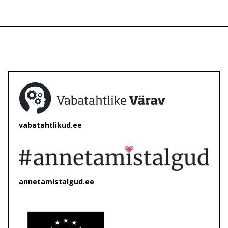
vabatahtlikud.ee
annetamistalgud.ee