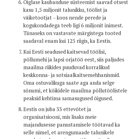
Õiglase kaubanduse süsteemist saavad otsest
kasu 1,5 miljonit talunikku, töölist ja
väiketootjat – koos nende perede ja
kogukondadega teeb ligi 6 miljonit inimest.
Tänaseks on vastavate märgistega tooted
saadaval enam kui 125 riigis, ka Eestis.
Kui Eesti seadused kaitsevad töölisi,
põllumehi ja lapsi orjatöö eest, siis paljudes
maailma riikides puuduvad korralikud
keskkonna- ja sotsiaalkaitsemehhanismid.
Oma ostuvalikuga saate aga anda selge
sõnumi, et kõikidele maailma põllutöölistele
peaksid kehtima samasugused õigused.
Eestis on juba 33 ettevõtet ja
organisatsiooni, mis lisaks meie
majandusesse panustamisele töötavad ka
selle nimel, et arengumaade talunikele