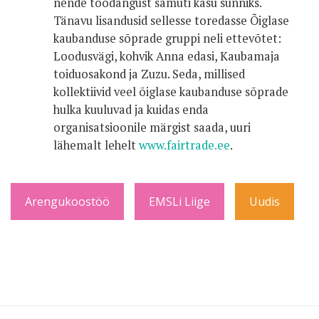
nende toodangust samuti kasu sünniks.
Tänavu lisandusid sellesse toredasse Õiglase
kaubanduse sõprade gruppi neli ettevõtet:
Loodusvägi, kohvik Anna edasi, Kaubamaja
toiduosakond ja Zuzu. Seda, millised
kollektiivid veel õiglase kaubanduse sõprade
hulka kuuluvad ja kuidas enda
organisatsioonile märgist saada, uuri
lähemalt lehelt
www.fairtrade.ee
.
Arengukoostöö
EMSLi Liige
Uudis