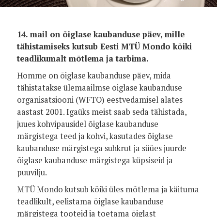
14. mail on õiglase kaubanduse päev, mille
tähistamiseks kutsub Eesti MTÜ Mondo kõiki
teadlikumalt mõtlema ja tarbima.
Homme on õiglase kaubanduse päev, mida
tähistatakse ülemaailmse õiglase kaubanduse
organisatsiooni (WFTO) eestvedamisel alates
aastast 2001. Igaüks meist saab seda tähistada,
juues kohvipausidel õiglase kaubanduse
märgistega teed ja kohvi, kasutades õiglase
kaubanduse märgistega suhkrut ja süües juurde
õiglase kaubanduse märgistega küpsiseid ja
puuvilju.
MTÜ Mondo kutsub kõiki üles mõtlema ja käituma
teadlikult, eelistama õiglase kaubanduse
märgistega tooteid ja toetama õiglast