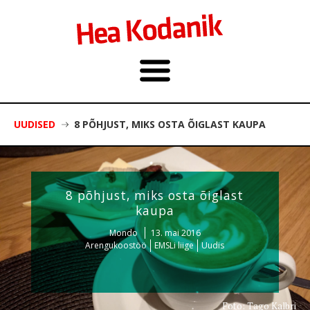
UUDISED
8 PÕHJUST, MIKS OSTA ÕIGLAST KAUPA
8 põhjust, miks osta õiglast
kaupa
Mondo
13. mai 2016
Arengukoostöö
EMSLi liige
Uudis
Foto: Tago Kalbri