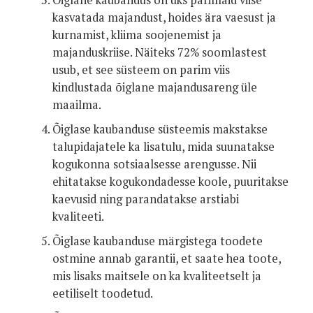
Õiglane kaubandus on üks parimaid viise
kasvatada majandust, hoides ära vaesust ja
kurnamist, kliima soojenemist ja
majanduskriise. Näiteks 72% soomlastest
usub, et see süsteem on parim viis
kindlustada õiglane majandusareng üle
maailma.
Õiglase kaubanduse süsteemis makstakse
talupidajatele ka lisatulu, mida suunatakse
kogukonna sotsiaalsesse arengusse. Nii
ehitatakse kogukondadesse koole, puuritakse
kaevusid ning parandatakse arstiabi
kvaliteeti.
Õiglase kaubanduse märgistega toodete
ostmine annab garantii, et saate hea toote,
mis lisaks maitsele on ka kvaliteetselt ja
eetiliselt toodetud.