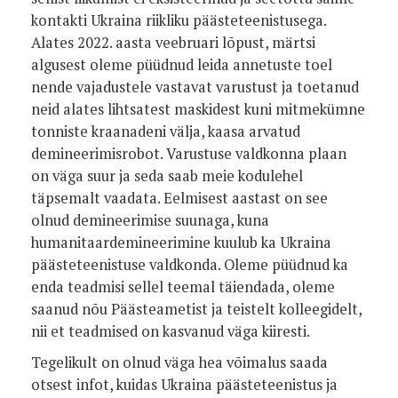
kontakti Ukraina riikliku päästeteenistusega.
Alates 2022. aasta veebruari lõpust, märtsi
algusest oleme püüdnud leida annetuste toel
nende vajadustele vastavat varustust ja toetanud
neid alates lihtsatest maskidest kuni mitmekümne
tonniste kraanadeni välja, kaasa arvatud
demineerimisrobot. Varustuse valdkonna plaan
on väga suur ja seda saab meie kodulehel
täpsemalt vaadata. Eelmisest aastast on see
olnud demineerimise suunaga, kuna
humanitaardemineerimine kuulub ka Ukraina
päästeteenistuse valdkonda. Oleme püüdnud ka
enda teadmisi sellel teemal täiendada, oleme
saanud nõu Päästeametist ja teistelt kolleegidelt,
nii et teadmised on kasvanud väga kiiresti.
Tegelikult on olnud väga hea võimalus saada
otsest infot, kuidas Ukraina päästeteenistus ja