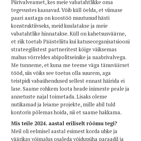
Piirivalveamet, kes meie vabatahtlikke oma
tegevustes kaasavad. Võib küll öelda, et viimase
paari aastaga on koostöö muutunud hästi
konstruktiivseks, meid kuulatakse ja meie
vabatahtlike hinnatakse. Küll on kahetsusväärne,
et riik toetab Päästeliitu kui katuseorganisatsiooni
strateegilistest partneritest kõige väiksemas
mahus võrreldes abipolitseinike ja naabrivalvega.
Me tunneme, et kuna me teeme väga tänuväärset
tööd, siis võiks see toetus olla suurem, aga
teistpidi vabaühendused sellest ennast häirida ei
lase. Saame rohkem loota heade inimeste peale ja
annetuste najal toimetada. Lisaks oleme
nutikamad ja leiame projekte, mille abil tuld
kontoris põlemas hoida, nii et saame hakkama.
Mis teile 2024. aastal eriliselt rõõmu tegi?
Meil oli eelmisel aastal esimest korda uhke ja
väärikas võimalus osaleda võidupüha paraadil ja