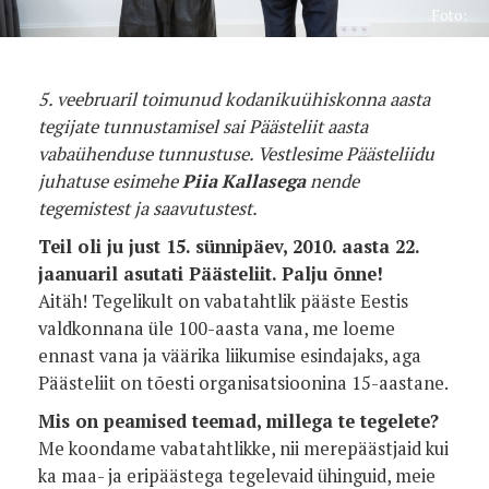
Foto:
5. veebruaril toimunud kodanikuühiskonna aasta
tegijate tunnustamisel sai Päästeliit aasta
vabaühenduse tunnustuse. Vestlesime Päästeliidu
juhatuse esimehe
Piia Kallasega
nende
tegemistest ja saavutustest.
Teil oli ju just 15. sünnipäev, 2010. aasta 22.
jaanuaril asutati Päästeliit. Palju õnne!
Aitäh! Tegelikult on vabatahtlik pääste Eestis
valdkonnana üle 100-aasta vana, me loeme
ennast vana ja väärika liikumise esindajaks, aga
Päästeliit on tõesti organisatsioonina 15-aastane.
Mis on peamised teemad, millega te tegelete?
Me koondame vabatahtlikke, nii merepäästjaid kui
ka maa- ja eripäästega tegelevaid ühinguid, meie