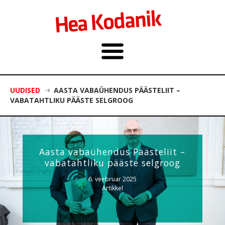
UUDISED
AASTA VABAÜHENDUS PÄÄSTELIIT –
VABATAHTLIKU PÄÄSTE SELGROOG
Aasta vabaühendus Päästeliit –
vabatahtliku pääste selgroog
6. veebruar 2025
Artikkel