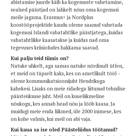
abistamise juurde käib ka kogemuste vahetamine,
sealsed päästjad on lahkelt nõus oma kogemusi
meile jagama. Erasmus+ ja Nordplus
koostööprojektide kaudu oleme saanud vahetada
kogemusi Islandi vabatahtlike päästjatega, kuidas
vabatahtlikke kaasatakse ja kuidas nad oma
tegevuses kriisioludes hakkama saavad.
Kui palju teid tiimis on?
Natuke uhkelt, aga samas natuke nördinult ütlen,
et meid on täpselt kaks, kes on ametlikult tööl –
oleme kommunikatsioonijuht Hendrikuga
kahekesi. Lisaks on meie ridadega liitunud tehnilise
päästeüksuse juht. Meil on kuueliikmeline
nõukogu, kes annab head nõu ja lööb kaasa. Ja
muidugi meie enda liikmed, üle 2000 inimese, kes
on kohe valmis, kui meil on abi vaja.
Kui kaua sa ise oled Päästeliidus töötanud?