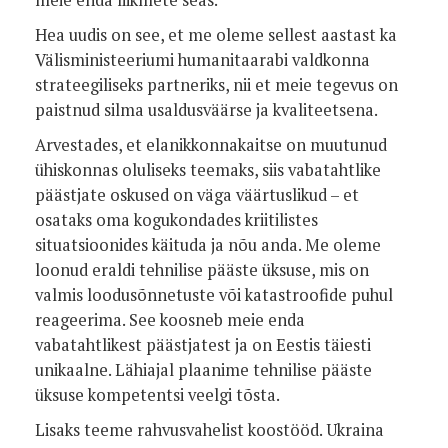
meie enda liikmete seas.
Hea uudis on see, et me oleme sellest aastast ka
Välisministeeriumi humanitaarabi valdkonna
strateegiliseks partneriks, nii et meie tegevus on
paistnud silma usaldusväärse ja kvaliteetsena.
Arvestades, et elanikkonnakaitse on muutunud
ühiskonnas oluliseks teemaks, siis vabatahtlike
päästjate oskused on väga väärtuslikud – et
osataks oma kogukondades kriitilistes
situatsioonides käituda ja nõu anda. Me oleme
loonud eraldi tehnilise pääste üksuse, mis on
valmis loodusõnnetuste või katastroofide puhul
reageerima. See koosneb meie enda
vabatahtlikest päästjatest ja on Eestis täiesti
unikaalne. Lähiajal plaanime tehnilise pääste
üksuse kompetentsi veelgi tõsta.
Lisaks teeme rahvusvahelist koostööd. Ukraina