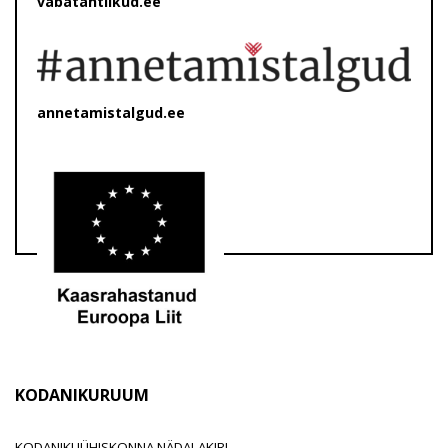
vabatahtlikud.ee
annetamistalgud.ee
KODANIKURUUM
KODANIKUÜHISKONNA NÄDALAKIRI