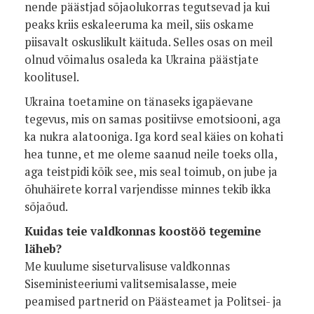
nende päästjad sõjaolukorras tegutsevad ja kui
peaks kriis eskaleeruma ka meil, siis oskame
piisavalt oskuslikult käituda. Selles osas on meil
olnud võimalus osaleda ka Ukraina päästjate
koolitusel.
Ukraina toetamine on tänaseks igapäevane
tegevus, mis on samas positiivse emotsiooni, aga
ka nukra alatooniga. Iga kord seal käies on kohati
hea tunne, et me oleme saanud neile toeks olla,
aga teistpidi kõik see, mis seal toimub, on jube ja
õhuhäirete korral varjendisse minnes tekib ikka
sõjaõud.
Kuidas teie valdkonnas koostöö tegemine
läheb?
Me kuulume siseturvalisuse valdkonnas
Siseministeeriumi valitsemisalasse, meie
peamised partnerid on Päästeamet ja Politsei- ja