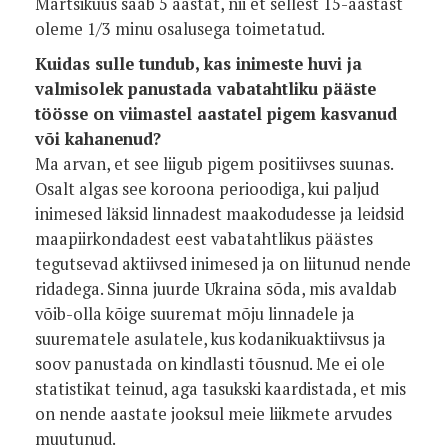
Märtsikuus saab 5 aastat, nii et sellest 15-aastast
oleme 1/3 minu osalusega toimetatud.
Kuidas sulle tundub, kas inimeste huvi ja
valmisolek panustada vabatahtliku pääste
töösse on viimastel aastatel pigem kasvanud
või kahanenud?
Ma arvan, et see liigub pigem positiivses suunas.
Osalt algas see koroona perioodiga, kui paljud
inimesed läksid linnadest maakodudesse ja leidsid
maapiirkondadest eest vabatahtlikus päästes
tegutsevad aktiivsed inimesed ja on liitunud nende
ridadega. Sinna juurde Ukraina sõda, mis avaldab
võib-olla kõige suuremat mõju linnadele ja
suurematele asulatele, kus kodanikuaktiivsus ja
soov panustada on kindlasti tõusnud. Me ei ole
statistikat teinud, aga tasukski kaardistada, et mis
on nende aastate jooksul meie liikmete arvudes
muutunud.