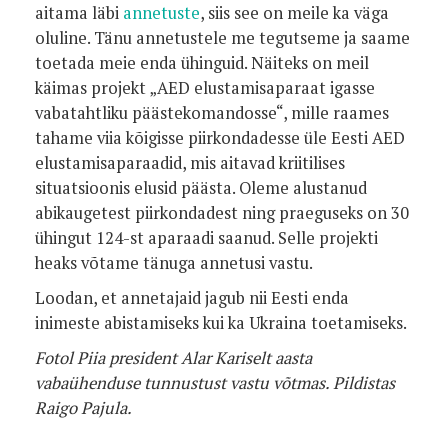
aitama läbi
annetuste
, siis see on meile ka väga
oluline. Tänu annetustele me tegutseme ja saame
toetada meie enda ühinguid. Näiteks on meil
käimas projekt „AED elustamisaparaat igasse
vabatahtliku päästekomandosse“, mille raames
tahame viia kõigisse piirkondadesse üle Eesti AED
elustamisaparaadid, mis aitavad kriitilises
situatsioonis elusid päästa. Oleme alustanud
abikaugetest piirkondadest ning praeguseks on 30
ühingut 124-st aparaadi saanud. Selle projekti
heaks võtame tänuga annetusi vastu.
Loodan, et annetajaid jagub nii Eesti enda
inimeste abistamiseks kui ka Ukraina toetamiseks.
Fotol Piia president Alar Kariselt aasta
vabaühenduse tunnustust vastu võtmas. Pildistas
Raigo Pajula.