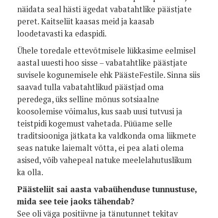
näidata seal hästi ägedat vabatahtlike päästjate
peret. Kaitseliit kaasas meid ja kaasab
loodetavasti ka edaspidi.
Ühele toredale ettevõtmisele lükkasime eelmisel
aastal uuesti hoo sisse – vabatahtlike päästjate
suvisele kogunemisele ehk PäästeFestile. Sinna siis
saavad tulla vabatahtlikud päästjad oma
peredega, üks selline mõnus sotsiaalne
koosolemise võimalus, kus saab uusi tutvusi ja
teistpidi kogemust vahetada. Püüame selle
traditsiooniga jätkata ka valdkonda oma liikmete
seas natuke laiemalt võtta, ei pea alati olema
asised, võib vahepeal natuke meelelahutuslikum
ka olla.
Päästeliit sai aasta vabaühenduse tunnustuse,
mida see teie jaoks tähendab?
See oli väga positiivne ja tänutunnet tekitav