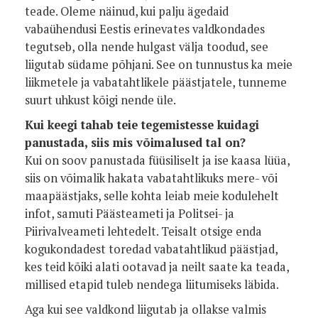
teade. Oleme näinud, kui palju ägedaid
vabaühendusi Eestis erinevates valdkondades
tegutseb, olla nende hulgast välja toodud, see
liigutab südame põhjani. See on tunnustus ka meie
liikmetele ja vabatahtlikele päästjatele, tunneme
suurt uhkust kõigi nende üle.
Kui keegi tahab teie tegemistesse kuidagi
panustada, siis mis võimalused tal on?
Kui on soov panustada füüsiliselt ja ise kaasa lüüa,
siis on võimalik hakata vabatahtlikuks mere- või
maapäästjaks, selle kohta leiab meie kodulehelt
infot, samuti Päästeameti ja Politsei- ja
Piirivalveameti lehtedelt. Teisalt otsige enda
kogukondadest toredad vabatahtlikud päästjad,
kes teid kõiki alati ootavad ja neilt saate ka teada,
millised etapid tuleb nendega liitumiseks läbida.
Aga kui see valdkond liigutab ja ollakse valmis