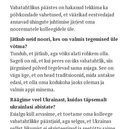
Vabatahtlikus päästes on hakanud tekkima ka
põlvkondade vahetused, et väärikad eestvedajad
annavad ühingute juhtimise järjest oma
noorematele kolleegidele üle.
Jätkub neid noori, kes on valmis tegemised üle
võtma?
Tundub, et jätkub, aga võiks alati rohkem olla.
Sageli on nii, et kui peres on üks vabatahtlik, siis
järgmised põlved tegelevad sama asjaga. See on
väga äge, et on head traditsioonid, mida antakse
edasi, et olla oma kodukoha jaoks olemas ja
valmis appi minema.
Räägime veel Ukrainast, kuidas täpsemalt
ukrainlasi abistate?
Esialgu küll arvasime, et toetame oma kolleege
vabatahtlikke päästjaid, aga selgus, et Ukrainas
sellist liikumist ei eksisteerinud ja seetõttu saime