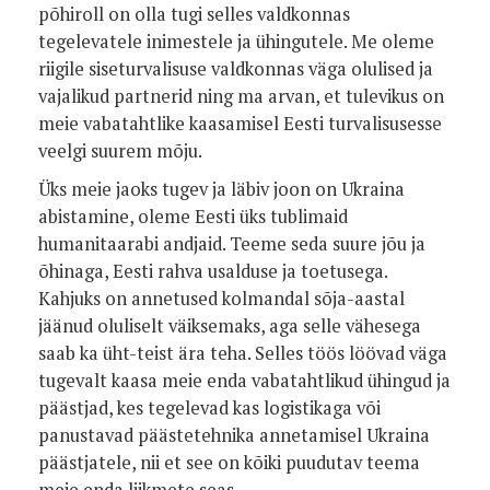
põhiroll on olla tugi selles valdkonnas
tegelevatele inimestele ja ühingutele. Me oleme
riigile siseturvalisuse valdkonnas väga olulised ja
vajalikud partnerid ning ma arvan, et tulevikus on
meie vabatahtlike kaasamisel Eesti turvalisusesse
veelgi suurem mõju.
Üks meie jaoks tugev ja läbiv joon on Ukraina
abistamine, oleme Eesti üks tublimaid
humanitaarabi andjaid. Teeme seda suure jõu ja
õhinaga, Eesti rahva usalduse ja toetusega.
Kahjuks on annetused kolmandal sõja-aastal
jäänud oluliselt väiksemaks, aga selle vähesega
saab ka üht-teist ära teha. Selles töös löövad väga
tugevalt kaasa meie enda vabatahtlikud ühingud ja
päästjad, kes tegelevad kas logistikaga või
panustavad päästetehnika annetamisel Ukraina
päästjatele, nii et see on kõiki puudutav teema