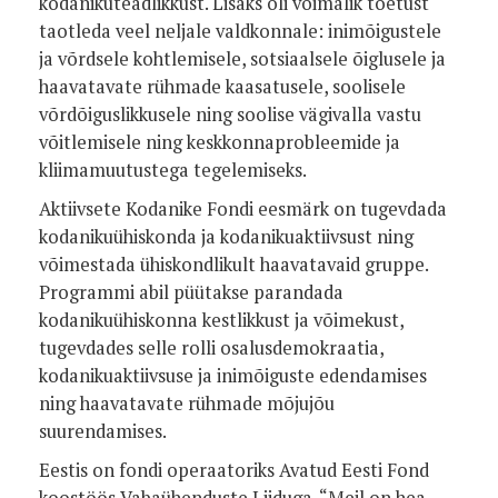
kodanikuteadlikkust. Lisaks oli võimalik toetust
taotleda veel neljale valdkonnale: inimõigustele
ja võrdsele kohtlemisele, sotsiaalsele õiglusele ja
haavatavate rühmade kaasatusele, soolisele
võrdõiguslikkusele ning soolise vägivalla vastu
võitlemisele ning keskkonnaprobleemide ja
kliimamuutustega tegelemiseks.
Aktiivsete Kodanike Fondi eesmärk on tugevdada
kodanikuühiskonda ja kodanikuaktiivsust ning
võimestada ühiskondlikult haavatavaid gruppe.
Programmi abil püütakse parandada
kodanikuühiskonna kestlikkust ja võimekust,
tugevdades selle rolli osalusdemokraatia,
kodanikuaktiivsuse ja inimõiguste edendamises
ning haavatavate rühmade mõjujõu
suurendamises.
Eestis on fondi operaatoriks Avatud Eesti Fond