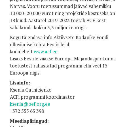
Narvas. Vooru toetussummad jäävad vahemikku
10 000- 20 000 eurot ning projektide kestuseks on
18 kuud. Aastatel 2019-2023 toetab ACF Eesti
vabakonda kokku 3,3 miljoni euroga.
Kogu täiendava info Aktiivsete Kodanike Fondi
elluviimise kohta Eestis leiab
kodulehelt
www.acf.ee
Lisaks Eestile viiakse Euroopa Majanduspiirikonna
toetustest rahastatud programmi ellu veel 15
Euroopa riigis.
Lisainfo:
Ksenia Gutnitšenko
ACFi programmi koordinaator
ksenia@oef.org.ee
+372 555 63 398
Meediapäringud: