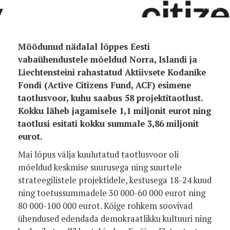
Foto:
Möödunud nädalal lõppes Eesti
vabaühendustele mõeldud Norra, Islandi ja
Liechtensteini rahastatud Aktiivsete Kodanike
Fondi (Active Citizens Fund, ACF) esimene
taotlusvoor, kuhu saabus 58 projektitaotlust.
Kokku läheb jagamisele 1,1 miljonit eurot ning
taotlusi esitati kokku summale 3,86 miljonit
eurot.
Mai lõpus välja kuulutatud taotlusvoor oli
mõeldud keskmise suurusega ning suurtele
strateegilistele projektidele, kestusega 18-24 kuud
ning toetussummadele 30 000-60 000 eurot ning
80 000-100 000 eurot. Kõige rohkem soovivad
ühendused edendada demokraatlikku kultuuri ning