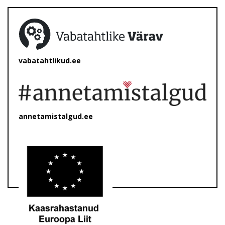
vabatahtlikud.ee
annetamistalgud.ee