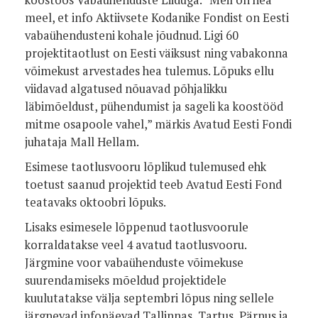
koostöös Vabaühenduste Liiduga. “Meil on hea
meel, et info Aktiivsete Kodanike Fondist on Eesti
vabaühendusteni kohale jõudnud. Ligi 60
projektitaotlust on Eesti väiksust ning vabakonna
võimekust arvestades hea tulemus. Lõpuks ellu
viidavad algatused nõuavad põhjalikku
läbimõeldust, pühendumist ja sageli ka koostööd
mitme osapoole vahel,” märkis Avatud Eesti Fondi
juhataja Mall Hellam.
Esimese taotlusvooru lõplikud tulemused ehk
toetust saanud projektid teeb Avatud Eesti Fond
teatavaks oktoobri lõpuks.
Lisaks esimesele lõppenud taotlusvoorule
korraldatakse veel 4 avatud taotlusvooru.
Järgmine voor vabaühenduste võimekuse
suurendamiseks mõeldud projektidele
kuulutatakse välja septembri lõpus ning sellele
järgnevad infopäevad Tallinnas, Tartus, Pärnus ja