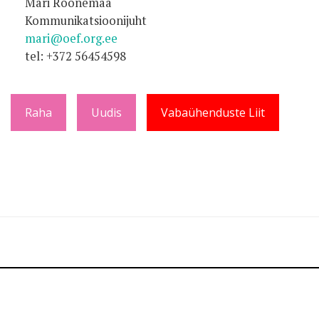
Mari Roonemaa
Kommunikatsioonijuht
mari@oef.org.ee
tel: +372 56454598
Raha
Uudis
Vabaühenduste Liit