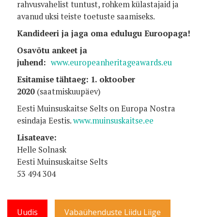
rahvusvahelist tuntust, rohkem külastajaid ja
avanud uksi teiste toetuste saamiseks.
Kandideeri ja jaga oma edulugu Euroopaga!
Osavõtu ankeet ja
juhend:
www.europeanheritageawards.eu
Esitamise tähtaeg:
1. oktoober
2020
(saatmiskuupäev)
Eesti Muinsuskaitse Selts on Europa Nostra
esindaja Eestis.
www.muinsuskaitse.ee
Lisateave:
Helle Solnask
Eesti Muinsuskaitse Selts
53 494 304
Uudis
Vabaühenduste Liidu Liige