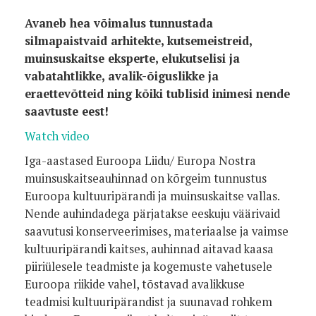
Avaneb hea võimalus tunnustada
silmapaistvaid arhitekte, kutsemeistreid,
muinsuskaitse eksperte, elukutselisi ja
vabatahtlikke, avalik-õiguslikke ja
eraettevõtteid ning kõiki tublisid inimesi nende
saavtuste eest!
Watch video
Iga-aastased Euroopa Liidu/ Europa Nostra
muinsuskaitseauhinnad on kõrgeim tunnustus
Euroopa kultuuripärandi ja muinsuskaitse vallas.
Nende auhindadega pärjatakse eeskuju väärivaid
saavutusi konserveerimises, materiaalse ja vaimse
kultuuripärandi kaitses, auhinnad aitavad kaasa
piiriülesele teadmiste ja kogemuste vahetusele
Euroopa riikide vahel, tõstavad avalikkuse
teadmisi kultuuripärandist ja suunavad rohkem