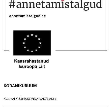
annetamistalgud.ee
KODANIKURUUM
KODANIKUÜHISKONNA NÄDALAKIRI