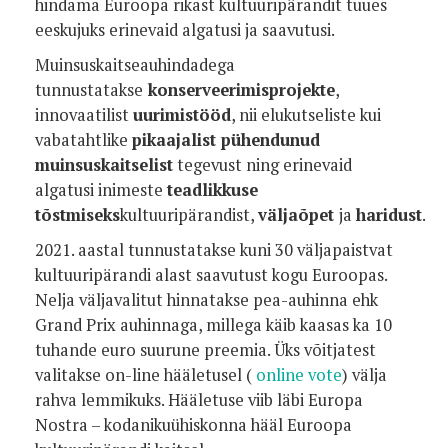
hindama Euroopa rikast kultuuripärandit tuues
eeskujuks erinevaid algatusi ja saavutusi.
Muinsuskaitseauhindadega
tunnustatakse
konserveerimisprojekte
,
innovaatilist
uurimistööd
, nii elukutseliste kui
vabatahtlike
pikaajalist pühendunud
muinsuskaitselist
tegevust ning erinevaid
algatusi inimeste
teadlikkuse
tõstmiseks
kultuuripärandist,
väljaõpet
ja
haridust
.
2021. aastal tunnustatakse kuni 30 väljapaistvat
kultuuripärandi alast saavutust kogu Euroopas.
Nelja väljavalitut hinnatakse pea-auhinna ehk
Grand Prix auhinnaga, millega käib kaasas ka 10
tuhande euro suurune preemia. Üks võitjatest
valitakse on-line hääletusel (
online vote
) välja
rahva lemmikuks. Hääletuse viib läbi Europa
Nostra – kodanikuühiskonna hääl Euroopa