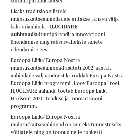
kultuuripärandi kaitsel.
Lisaks traditsioonilistele
muinsuskaitseauhindadele antakse tänavu välja
kaks eriauhinda –
ILUCIDARE
auhinnad
kultuuripärandi ja innovatiooni
ühendamise ning rahvusvaheliste suhete
edendamise eest.
Euroopa Liidu/ Europa Nostra
muinsuskaitseauhinnad asutati 2002. aastal,
auhindade väljaandmist korraldab Europa Nostra
Euroopa Liidu programmi „Loov Euroopa“ toel.
ILUCIDARE auhindu toetab Euroopa Liidu
Horisont 2020 Teaduse ja Innovatsiooni
programm.
Euroopa Liidu/ Europa Nostra
muinsuskaitseauhinnad on suureks tunnustuseks
võitjatele ning on toonud neile rohkesti