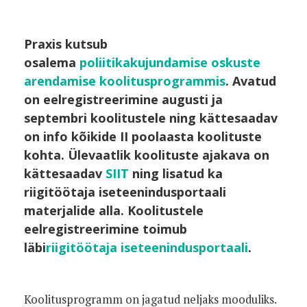
Praxis kutsub
osalema
poliitikakujundamise oskuste
arendamise koolitusprogrammis
. Avatud
on eelregistreerimine augusti ja
septembri koolitustele ning kättesaadav
on info kõikide II poolaasta koolituste
kohta. Ülevaatlik koolituste ajakava on
kättesaadav
SIIT
ning lisatud ka
riigitöötaja iseteenindusportaali
materjalide alla. Koolitustele
eelregistreerimine toimub
läbi
riigitöötaja iseteenindusportaali
.
Koolitusprogramm on jagatud neljaks mooduliks.