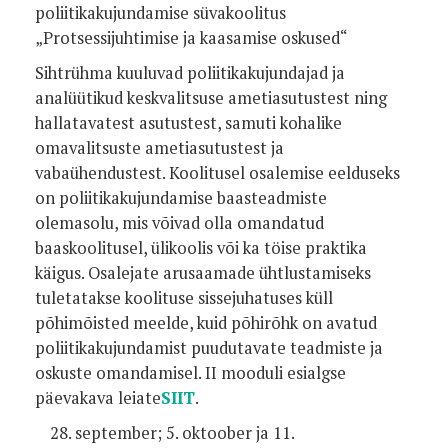
poliitikakujundamise süvakoolitus
„Protsessijuhtimise ja kaasamise oskused“
Sihtrühma kuuluvad poliitikakujundajad ja
analüütikud keskvalitsuse ametiasutustest ning
hallatavatest asutustest, samuti kohalike
omavalitsuste ametiasutustest ja
vabaühendustest. Koolitusel osalemise eelduseks
on poliitikakujundamise baasteadmiste
olemasolu, mis võivad olla omandatud
baaskoolitusel, ülikoolis või ka töise praktika
käigus. Osalejate arusaamade ühtlustamiseks
tuletatakse koolituse sissejuhatuses küll
põhimõisted meelde, kuid põhirõhk on avatud
poliitikakujundamist puudutavate teadmiste ja
oskuste omandamisel. II mooduli esialgse
päevakava leiate
SIIT
.
september; 5. oktoober ja 11.