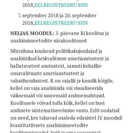
2018,
EELREGISTREERU SIIN
september 2018 ja 20. september
2018,
EELREGISTREERU SIIN
NELJAS MOODUL:
3-päevane Ri koolitus ja
analüüsimeetodite süvakoolitused
Sihtrühma kuuluvad poliitikakujundajad ja
analüütikud keskvalitsuse ametiasutustest ja
hallatavatest asutustest, samuti kohalike
omavalitsuste ametiasutustest ja
vabaühendustest. R on vajalik ja kasulik kõigile,
kellel on vaja analüüsida või visualiseerida
väiksemaid või suuremaid andmemahtusid.
Koolitusele võivad tulla kõik, kellel on huvi
andmete süstematiseerimise vastu. Eriti oodatud
on need, kes tahavad osaleda edasistel IV mooduli
kvantitatiivsete analüüsimeetodite
koolituspäevadel, kuid ei oma varasemat