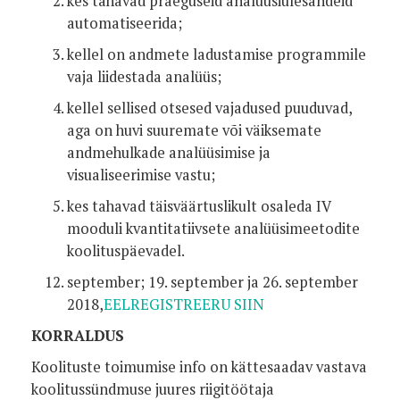
kes tahavad praeguseid analüüsiülesandeid
automatiseerida;
kellel on andmete ladustamise programmile
vaja liidestada analüüs;
kellel sellised otsesed vajadused puuduvad,
aga on huvi suuremate või väiksemate
andmehulkade analüüsimise ja
visualiseerimise vastu;
kes tahavad täisväärtuslikult osaleda IV
mooduli kvantitatiivsete analüüsimeetodite
koolituspäevadel.
september; 19. september ja 26. september
2018,
EELREGISTREERU SIIN
KORRALDUS
Koolituste toimumise info on kättesaadav vastava
koolitussündmuse juures riigitöötaja