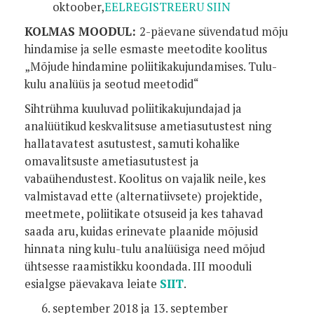
oktoober,
EELREGISTREERU SIIN
KOLMAS MOODUL:
2-päevane süvendatud mõju
hindamise ja selle esmaste meetodite koolitus
„Mõjude hindamine poliitikakujundamises. Tulu-
kulu analüüs ja seotud meetodid“
Sihtrühma kuuluvad poliitikakujundajad ja
analüütikud keskvalitsuse ametiasutustest ning
hallatavatest asutustest, samuti kohalike
omavalitsuste ametiasutustest ja
vabaühendustest. Koolitus on vajalik neile, kes
valmistavad ette (alternatiivsete) projektide,
meetmete, poliitikate otsuseid ja kes tahavad
saada aru, kuidas erinevate plaanide mõjusid
hinnata ning kulu-tulu analüüsiga need mõjud
ühtsesse raamistikku koondada. III mooduli
esialgse päevakava leiate
SIIT
.
september 2018 ja 13. september