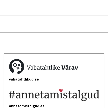
vabatahtlikud.ee
annetamistalgud.ee