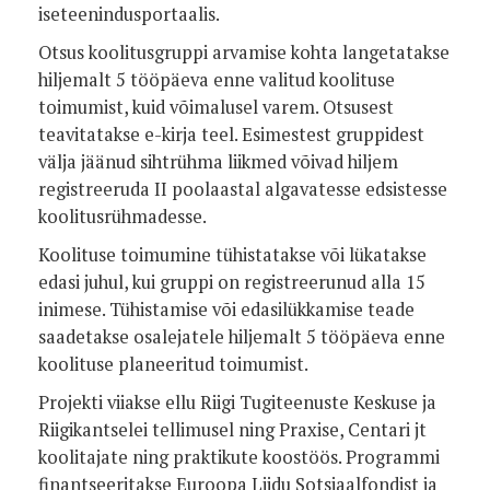
iseteenindusportaalis.
Otsus koolitusgruppi arvamise kohta langetatakse
hiljemalt 5 tööpäeva enne valitud koolituse
toimumist, kuid võimalusel varem. Otsusest
teavitatakse e-kirja teel. Esimestest gruppidest
välja jäänud sihtrühma liikmed võivad hiljem
registreeruda II poolaastal algavatesse edsistesse
koolitusrühmadesse.
Koolituse toimumine tühistatakse või lükatakse
edasi juhul, kui gruppi on registreerunud alla 15
inimese. Tühistamise või edasilükkamise teade
saadetakse osalejatele hiljemalt 5 tööpäeva enne
koolituse planeeritud toimumist.
Projekti viiakse ellu Riigi Tugiteenuste Keskuse ja
Riigikantselei tellimusel ning Praxise, Centari jt
koolitajate ning praktikute koostöös. Programmi
finantseeritakse Euroopa Liidu Sotsiaalfondist ja