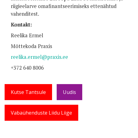
riigieelarve omafinantseerimiseks ettenähtud
vahenditest.
Kontakt:
Reelika Ermel
Mõttekoda Praxis
reelika.ermel@praxis.ee
+372 640 8006
Kutse Tantsule
Uudis
Vabaühenduste Liidu Liige