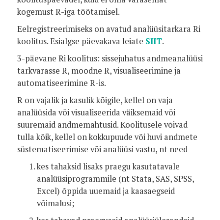
kogemust R-iga töötamisel.
Eelregistreerimiseks on avatud analüüsitarkara Ri
koolitus. Esialgse päevakava leiate
SIIT
.
3-päevane Ri koolitus: sissejuhatus andmeanalüüsi
tarkvarasse R, moodne R, visualiseerimine ja
automatiseerimine R-is.
R on vajalik ja kasulik kõigile, kellel on vaja
analüüsida või visualiseerida väiksemaid või
suuremaid andmemahtusid. Koolitusele võivad
tulla kõik, kellel on kokkupuude või huvi andmete
süstematiseerimise või analüüsi vastu, nt need
kes tahaksid lisaks praegu kasutatavale
analüüsiprogrammile (nt Stata, SAS, SPSS,
Excel) õppida uuemaid ja kaasaegseid
võimalusi;