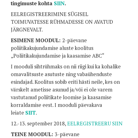
tingimuste kohta
SIIN
.
EELREGISTREERIMINE SÜGISEL
TOIMUVATESSE RÜHMADESSE ON AVATUD
JÄRGNEVALT.
ESIMENE MOODUL:
2-päevane
poliitikakujundamise aluste koolitus
„Poliitikakujundamise ja kaasamise ABC“
I mooduli sihtrühmaks on nii riigi kui ka kohalike
omavalitsuste asutuste ning vabaühenduste
esindajad. Koolitus sobib eriti hästi neile, kes on
värskelt ametisse asunud ja/või ei ole varem
vastutanud poliitikate loomise ja kaasamise
korraldamise eest. I mooduli päevakava
leiate
SIIT
.
12.-13. september 2018,
EELREGISTREERU SIIN
TEINE MOODUL:
3-päevane