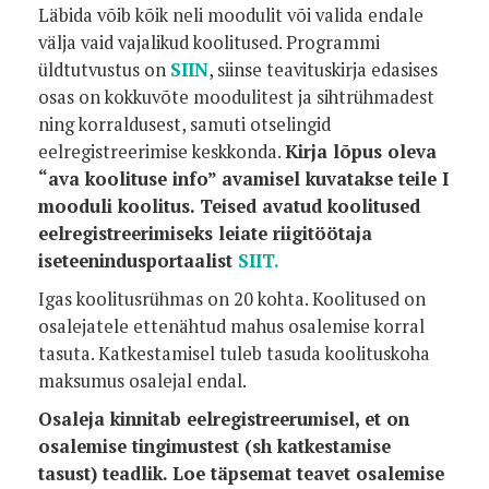
Läbida võib kõik neli moodulit või valida endale
välja vaid vajalikud koolitused. Programmi
üldtutvustus on
SIIN
, siinse teavituskirja edasises
osas on kokkuvõte moodulitest ja sihtrühmadest
ning korraldusest, samuti otselingid
eelregistreerimise keskkonda.
Kirja lõpus oleva
“ava koolituse info” avamisel kuvatakse teile I
mooduli koolitus. Teised avatud koolitused
eelregistreerimiseks leiate riigitöötaja
iseteenindusportaalist
SIIT.
Igas koolitusrühmas on 20 kohta. Koolitused on
osalejatele ettenähtud mahus osalemise korral
tasuta. Katkestamisel tuleb tasuda koolituskoha
maksumus osalejal endal.
Osaleja kinnitab eelregistreerumisel, et on
osalemise tingimustest (sh katkestamise
tasust) teadlik. Loe täpsemat teavet osalemise