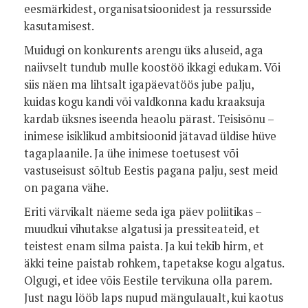
eesmärkidest, organisatsioonidest ja ressursside
kasutamisest.
Muidugi on konkurents arengu üks aluseid, aga
naiivselt tundub mulle koostöö ikkagi edukam. Või
siis näen ma lihtsalt igapäevatöös jube palju,
kuidas kogu kandi või valdkonna kadu kraaksuja
kardab üksnes iseenda heaolu pärast. Teisisõnu –
inimese isiklikud ambitsioonid jätavad üldise hüve
tagaplaanile. Ja ühe inimese toetusest või
vastuseisust sõltub Eestis pagana palju, sest meid
on pagana vähe.
Eriti värvikalt näeme seda iga päev poliitikas –
muudkui vihutakse algatusi ja pressiteateid, et
teistest enam silma paista. Ja kui tekib hirm, et
äkki teine paistab rohkem, tapetakse kogu algatus.
Olgugi, et idee võis Eestile tervikuna olla parem.
Just nagu lööb laps nupud mängulaualt, kui kaotus