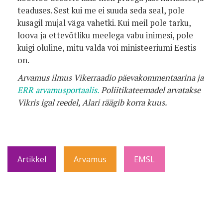
teaduses. Sest kui me ei suuda seda seal, pole
kusagil mujal väga vahetki. Kui meil pole tarku,
loova ja ettevõtliku meelega vabu inimesi, pole
kuigi oluline, mitu valda või ministeeriumi Eestis
on.
Arvamus ilmus Vikerraadio päevakommentaarina ja
ERR arvamusportaalis.
Poliitikateemadel arvatakse
Vikris igal reedel, Alari räägib korra kuus.
Artikkel
Arvamus
EMSL