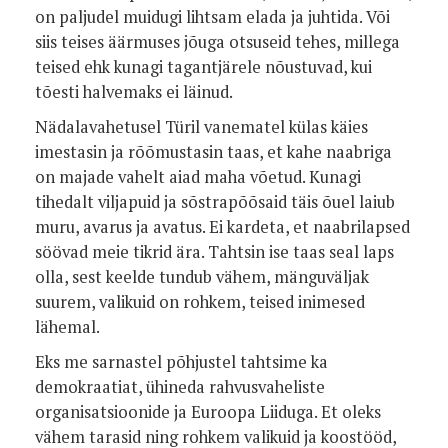
on paljudel muidugi lihtsam elada ja juhtida. Või
siis teises äärmuses jõuga otsuseid tehes, millega
teised ehk kunagi tagantjärele nõustuvad, kui
tõesti halvemaks ei läinud.
Nädalavahetusel Türil vanematel külas käies
imestasin ja rõõmustasin taas, et kahe naabriga
on majade vahelt aiad maha võetud. Kunagi
tihedalt viljapuid ja sõstrapõõsaid täis õuel laiub
muru, avarus ja avatus. Ei kardeta, et naabrilapsed
söövad meie tikrid ära. Tahtsin ise taas seal laps
olla, sest keelde tundub vähem, mänguväljak
suurem, valikuid on rohkem, teised inimesed
lähemal.
Eks me sarnastel põhjustel tahtsime ka
demokraatiat, ühineda rahvusvaheliste
organisatsioonide ja Euroopa Liiduga. Et oleks
vähem tarasid ning rohkem valikuid ja koostööd,