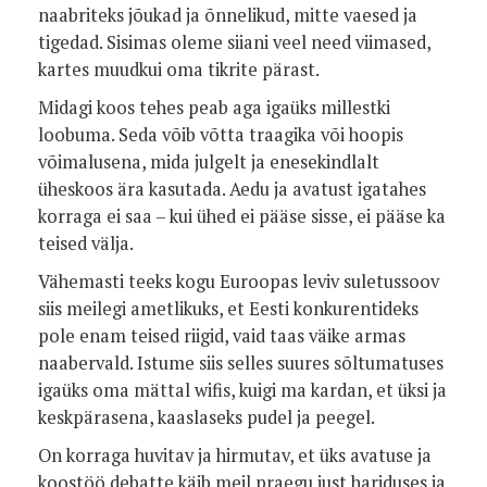
naabriteks jõukad ja õnnelikud, mitte vaesed ja
tigedad. Sisimas oleme siiani veel need viimased,
kartes muudkui oma tikrite pärast.
Midagi koos tehes peab aga igaüks millestki
loobuma. Seda võib võtta traagika või hoopis
võimalusena, mida julgelt ja enesekindlalt
üheskoos ära kasutada. Aedu ja avatust igatahes
korraga ei saa – kui ühed ei pääse sisse, ei pääse ka
teised välja.
Vähemasti teeks kogu Euroopas leviv suletussoov
siis meilegi ametlikuks, et Eesti konkurentideks
pole enam teised riigid, vaid taas väike armas
naabervald. Istume siis selles suures sõltumatuses
igaüks oma mättal wifis, kuigi ma kardan, et üksi ja
keskpärasena, kaaslaseks pudel ja peegel.
On korraga huvitav ja hirmutav, et üks avatuse ja
koostöö debatte käib meil praegu just hariduses ja