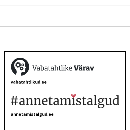
vabatahtlikud.ee
annetamistalgud.ee