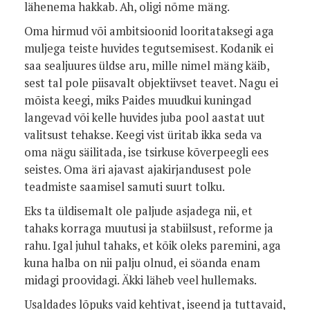
lähenema hakkab. Ah, oligi nõme mäng.
Oma hirmud või ambitsioonid looritataksegi aga
muljega teiste huvides tegutsemisest. Kodanik ei
saa sealjuures üldse aru, mille nimel mäng käib,
sest tal pole piisavalt objektiivset teavet. Nagu ei
mõista keegi, miks Paides muudkui kuningad
langevad või kelle huvides juba pool aastat uut
valitsust tehakse. Keegi vist üritab ikka seda va
oma nägu säilitada, ise tsirkuse kõverpeegli ees
seistes. Oma äri ajavast ajakirjandusest pole
teadmiste saamisel samuti suurt tolku.
Eks ta üldisemalt ole paljude asjadega nii, et
tahaks korraga muutusi ja stabiilsust, reforme ja
rahu. Igal juhul tahaks, et kõik oleks paremini, aga
kuna halba on nii palju olnud, ei söanda enam
midagi proovidagi. Äkki läheb veel hullemaks.
Usaldades lõpuks vaid kehtivat, iseend ja tuttavaid,