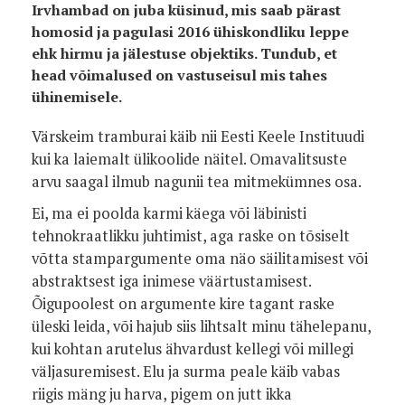
Irvhambad on juba küsinud, mis saab pärast
homosid ja pagulasi 2016 ühiskondliku leppe
ehk hirmu ja jälestuse objektiks. Tundub, et
head võimalused on vastuseisul mis tahes
ühinemisele.
Värskeim tramburai käib nii Eesti Keele Instituudi
kui ka laiemalt ülikoolide näitel. Omavalitsuste
arvu saagal ilmub nagunii tea mitmekümnes osa.
Ei, ma ei poolda karmi käega või läbinisti
tehnokraatlikku juhtimist, aga raske on tõsiselt
võtta stampargumente oma näo säilitamisest või
abstraktsest iga inimese väärtustamisest.
Õigupoolest on argumente kire tagant raske
üleski leida, või hajub siis lihtsalt minu tähelepanu,
kui kohtan arutelus ähvardust kellegi või millegi
väljasuremisest. Elu ja surma peale käib vabas
riigis mäng ju harva, pigem on jutt ikka