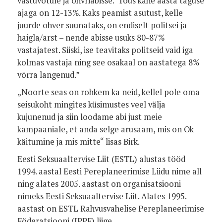
vastuvõtule ja ohvriabisse. Tõus kahe aasta taguse
ajaga on 12-13%. Kaks peamist asutust, kelle
juurde ohver suunataks, on endiselt politsei ja
haigla/arst – nende abisse usuks 80-87%
vastajatest. Siiski, ise teavitaks politseid vaid iga
kolmas vastaja ning see osakaal on aastatega 8%
võrra langenud.”
„Noorte seas on rohkem ka neid, kellel pole oma
seisukoht mingites küsimustes veel välja
kujunenud ja siin loodame abi just meie
kampaaniale, et anda selge arusaam, mis on Ok
käitumine ja mis mitte“ lisas Birk.
Eesti Seksuaaltervise Liit (ESTL) alustas tööd
1994. aastal Eesti Pereplaneerimise Liidu nime all
ning alates 2005. aastast on organisatsiooni
nimeks Eesti Seksuaaltervise Liit. Alates 1995.
aastast on ESTL Rahvusvahelise Pereplaneerimise
Föderatsiooni (IPPF) liige.