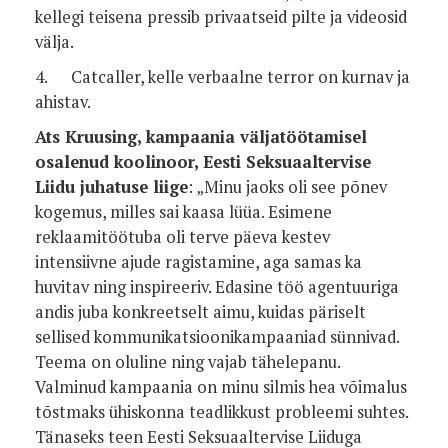
kellegi teisena pressib privaatseid pilte ja videosid
välja.
4.
Catcaller, kelle verbaalne terror on kurnav ja
ahistav.
Ats Kruusing, kampaania väljatöötamisel
osalenud koolinoor, Eesti Seksuaaltervise
Liidu juhatuse liige
: „Minu jaoks oli see põnev
kogemus, milles sai kaasa lüüa. Esimene
reklaamitöötuba oli terve päeva kestev
intensiivne ajude ragistamine, aga samas ka
huvitav ning inspireeriv. Edasine töö agentuuriga
andis juba konkreetselt aimu, kuidas päriselt
sellised kommunikatsioonikampaaniad sünnivad.
Teema on oluline ning vajab tähelepanu.
Valminud kampaania on minu silmis hea võimalus
tõstmaks ühiskonna teadlikkust probleemi suhtes.
Tänaseks teen Eesti Seksuaaltervise Liiduga