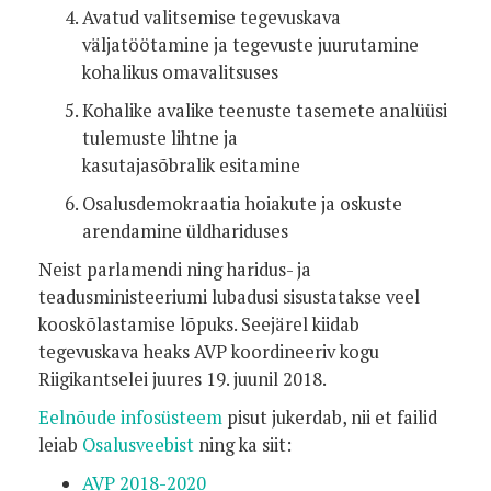
Avatud valitsemise tegevuskava
väljatöötamine ja tegevuste juurutamine
kohalikus omavalitsuses
Kohalike avalike teenuste tasemete analüüsi
tulemuste lihtne ja
kasutajasõbralik esitamine
Osalusdemokraatia hoiakute ja oskuste
arendamine üldhariduses
Neist parlamendi ning haridus- ja
teadusministeeriumi lubadusi sisustatakse veel
kooskõlastamise lõpuks. Seejärel kiidab
tegevuskava heaks AVP koordineeriv kogu
Riigikantselei juures 19. juunil 2018.
Eelnõude infosüsteem
pisut jukerdab, nii et failid
leiab
Osalusveebist
ning ka siit:
AVP 2018-2020