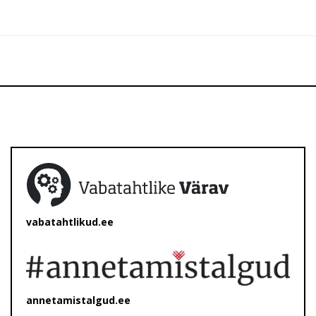
vabatahtlikud.ee
annetamistalgud.ee