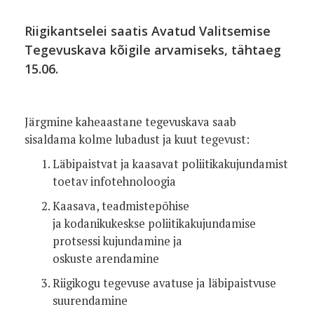
Riigikantselei saatis Avatud Valitsemise
Tegevuskava kõigile arvamiseks, tähtaeg
15.06.
Järgmine kaheaastane tegevuskava saab
sisaldama kolme lubadust ja kuut tegevust:
Läbipaistvat ja kaasavat poliitikakujundamist
toetav infotehnoloogia
Kaasava, teadmistepõhise
ja kodanikukeskse poliitikakujundamise
protsessi kujundamine ja
oskuste arendamine
Riigikogu tegevuse avatuse ja läbipaistvuse
suurendamine