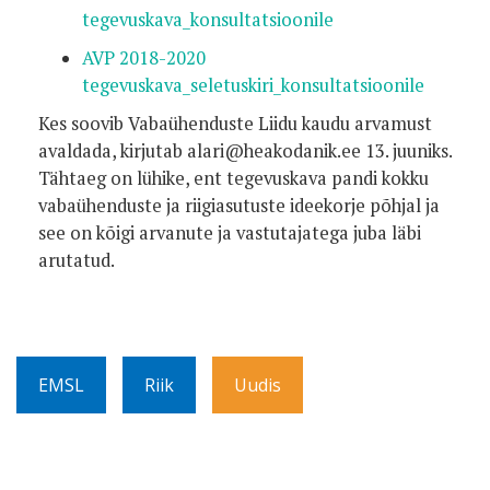
tegevuskava_konsultatsioonile
AVP 2018-2020
tegevuskava_seletuskiri_konsultatsioonile
Kes soovib Vabaühenduste Liidu kaudu arvamust
avaldada, kirjutab alari@heakodanik.ee 13. juuniks.
Tähtaeg on lühike, ent tegevuskava pandi kokku
vabaühenduste ja riigiasutuste ideekorje põhjal ja
see on kõigi arvanute ja vastutajatega juba läbi
arutatud.
EMSL
Riik
Uudis