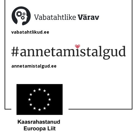
vabatahtlikud.ee
annetamistalgud.ee