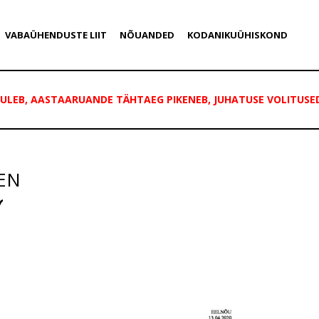
VABAÜHENDUSTE LIIT
NÕUANDED
KODANIKUÜHISKOND
ULEB, AASTAARUANDE TÄHTAEG PIKENEB, JUHATUSE VOLITUSE
_EN