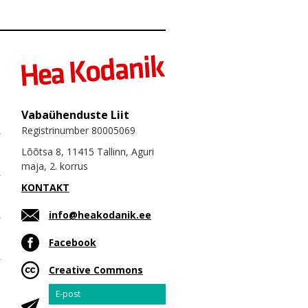
Vabaühenduste Liit
Registrinumber 80005069
Lõõtsa 8, 11415 Tallinn, Aguri
maja, 2. korrus
KONTAKT
info@heakodanik.ee
Facebook
Creative Commons
Email