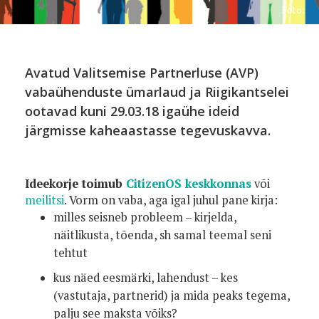
Foto:
Avatud Valitsemise Partnerluse (AVP)
vabaühenduste ümarlaud ja Riigikantselei
ootavad kuni 29.03.18 igaühe ideid
järgmisse kaheaastasse tegevuskavva.
Ideekorje toimub
CitizenOS keskkonnas
või
meilitsi
. Vorm on vaba, aga igal juhul pane kirja:
milles seisneb probleem – kirjelda,
näitlikusta, tõenda, sh samal teemal seni
tehtut
kus näed eesmärki, lahendust – kes
(vastutaja, partnerid) ja mida peaks tegema,
palju see maksta võiks?