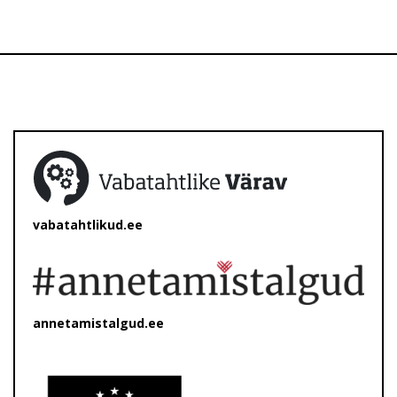
vabatahtlikud.ee
annetamistalgud.ee