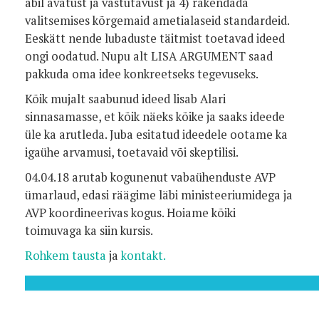
abil avatust ja vastutavust ja 4) rakendada
valitsemises kõrgemaid ametialaseid standardeid.
Eeskätt nende lubaduste täitmist toetavad ideed
ongi oodatud. Nupu alt LISA ARGUMENT saad
pakkuda oma idee konkreetseks tegevuseks.
Kõik mujalt saabunud ideed lisab Alari
sinnasamasse, et kõik näeks kõike ja saaks ideede
üle ka arutleda. Juba esitatud ideedele ootame ka
igaühe arvamusi, toetavaid või skeptilisi.
04.04.18 arutab kogunenut vabaühenduste AVP
ümarlaud, edasi räägime läbi ministeeriumidega ja
AVP koordineerivas kogus. Hoiame kõiki
toimuvaga ka siin kursis.
Rohkem tausta
ja
kontakt.