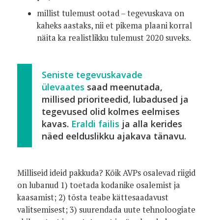
millist tulemust ootad – tegevuskava on
kaheks aastaks, nii et pikema plaani korral
näita ka realistlikku tulemust 2020 suveks.
Seniste tegevuskavade
ülevaates
saad meenutada,
millised prioriteedid, lubadused ja
tegevused olid kolmes eelmises
kavas.
Eraldi failis
ja alla kerides
näed eelduslikku ajakava tänavu.
Milliseid ideid pakkuda? Kõik AVPs osalevad riigid
on lubanud 1) toetada kodanike osalemist ja
kaasamist; 2) tõsta teabe kättesaadavust
valitsemisest; 3) suurendada uute tehnoloogiate