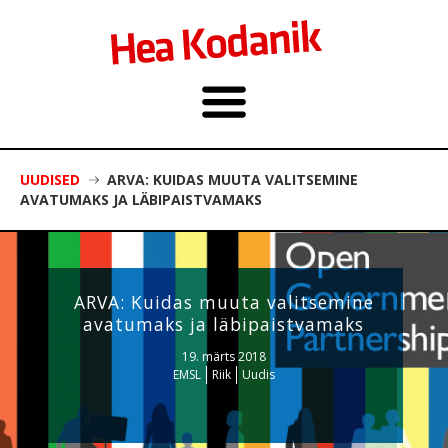
UUDISED
ARVA: KUIDAS MUUTA VALITSEMINE
AVATUMAKS JA LÄBIPAISTVAMAKS
ARVA: Kuidas muuta valitsemine
avatumaks ja läbipaistvamaks
19. märts 2018
EMSL
Riik
Uudis