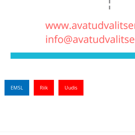
EMSL
Riik
Uudis