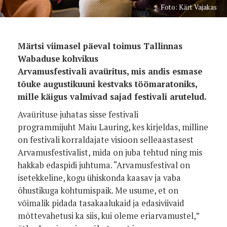
Foto: Kärt Vajakas
Märtsi viimasel päeval toimus Tallinnas
Wabaduse kohvikus
Arvamusfestivali
avaüritus, mis andis esmase
tõuke augustikuuni kestvaks töömaratoniks,
mille käigus valmivad sajad festivali arutelud.
Avaürituse juhatas sisse festivali
programmijuht Maiu Lauring, kes kirjeldas, milline
on festivali korraldajate visioon selleaastasest
Arvamusfestivalist, mida on juba tehtud ning mis
hakkab edaspidi juhtuma. “Arvamusfestival on
isetekkeline, kogu ühiskonda kaasav ja vaba
õhustikuga kohtumispaik. Me usume, et on
võimalik pidada tasakaalukaid ja edasiviivaid
mõttevahetusi ka siis, kui oleme eriarvamustel,”