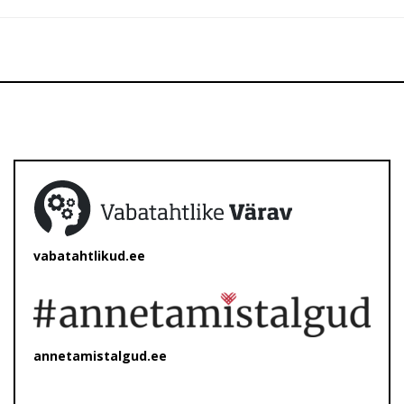
vabatahtlikud.ee
annetamistalgud.ee