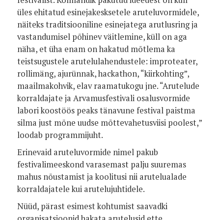
festivalist. Kolmandik pakutud ideedest on küll
üles ehitatud esinejakesksetele aruteluvormidele,
näiteks traditsiooniline esinejatega arutlusring ja
vastandumisel põhinev väitlemine, küll on aga
näha, et üha enam on hakatud mõtlema ka
teistsugustele arutelulahendustele: improteater,
rollimäng, ajurünnak, hackathon, “kiirkohting”,
maailmakohvik, elav raamatukogu jne. “Arutelude
korraldajate ja Arvamusfestivali osalusvormide
labori koostöös peaks tänavune festival paistma
silma just mõne uudse mõttevahetusviisi poolest,”
loodab programmijuht.
Erinevaid aruteluvormide nimel pakub
festivalimeeskond varasemast palju suuremas
mahus nõustamist ja koolitusi nii arutelualade
korraldajatele kui arutelujuhtidele.
Nüüd, pärast esimest kohtumist saavadki
organisatsioonid hakata arutelusid ette