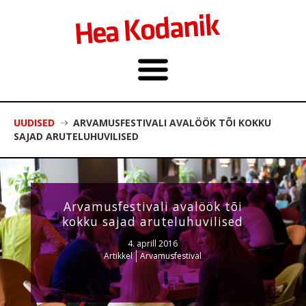
UUDISED
ARVAMUSFESTIVALI AVALÖÖK TÕI KOKKU
SAJAD ARUTELUHUVILISED
Arvamusfestivali avalöök tõi
kokku sajad aruteluhuvilised
4. aprill 2016
Artikkel
Arvamusfestival