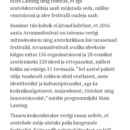
ütles Lauring ning rõhutas, et iga
arutelukorraldaja saab mõjutada seda, millise
emotsiooni ja idee festivalil osaleja saab.
Suminat täis kohvik ei jätnud kahtlust, et 2016.
aasta Arvamusfestival on tulemas veelgi
mitmekesisem ning arutelurikkam kui varasemad
festivalid. Arvamusfestivali avaliku ideekorje
käigus esitas 136 organisatsiooni ja 28 eraisikut
arutlemiseks 320 ideed ja ettepanekut, millest
kokku sai esialgu 31 teemaala. “Sel aastal pakuti
välja tunduvalt rohkem ideid eestlusest, meie
identiteedist ja kultuuripärandist, aga ka
kodanikualgatusest, majandusest, tööelust ning
innovatsioonist,” märkis programmijuht Maiu
Lauring.
Tänavu keskendutakse veelgi enam sellele, et
arutelude mõju ulatuks palju kaugemale