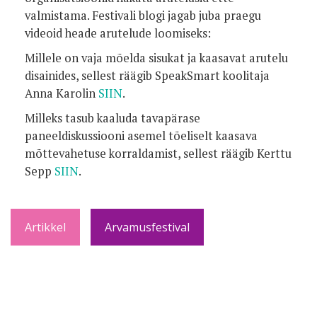
valmistama. Festivali blogi jagab juba praegu
videoid heade arutelude loomiseks:
Millele on vaja mõelda sisukat ja kaasavat arutelu
disainides, sellest räägib SpeakSmart koolitaja
Anna Karolin
SIIN
.
Milleks tasub kaaluda tavapärase
paneeldiskussiooni asemel tõeliselt kaasava
mõttevahetuse korraldamist, sellest räägib Kerttu
Sepp
SIIN
.
Artikkel
Arvamusfestival