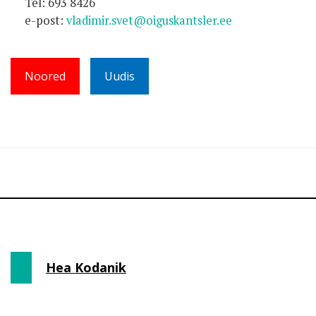
Tel: 693 8426
e-post:
vladimir.svet@oiguskantsler.ee
Noored
Uudis
Hea Kodanik