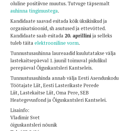
oluline positiivne muutus. Tutvuge täpsemalt
auhinna tingimustega
.
Kandidaate saavad esitada kõik üksikisikud ja
organisatsioonid, sh asutused ja ettevõtted.
Kandidaate saab esitada
20. aprillini
ja selleks
tuleb täita
elektrooniline vorm
.
Tunnustusauhinna laureaadid kuulutatakse välja
lastekaitsepäeval 1. juunil toimuval pidulikul
perepäeval Õiguskantsleri Kantseleis.
Tunnustusauhinda annab välja Eesti Asenduskodu
Töötajate Liit, Eesti Lasterikaste Perede
Liit, Lastekaitse Liit, Oma Pere, SEB
Heategevusfond ja Õiguskantsleri Kantselei.
Lisainfo:
Vladimir Svet
õiguskantsleri nõunik