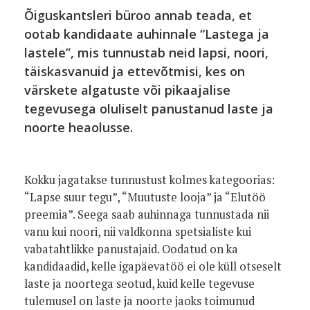
Õiguskantsleri büroo annab teada, et
ootab kandidaate
auhinnale “Lastega ja
lastele”, mis tunnustab neid lapsi, noori,
täiskasvanuid ja ettevõtmisi, kes on
värskete algatuste või pikaajalise
tegevusega oluliselt panustanud laste ja
noorte heaolusse.
Kokku jagatakse tunnustust kolmes kategoorias:
“Lapse suur tegu”, “Muutuste looja” ja “Elutöö
preemia”. Seega saab auhinnaga tunnustada nii
vanu kui noori, nii valdkonna spetsialiste kui
vabatahtlikke panustajaid. Oodatud on ka
kandidaadid, kelle igapäevatöö ei ole küll otseselt
laste ja noortega seotud, kuid kelle tegevuse
tulemusel on laste ja noorte jaoks toimunud