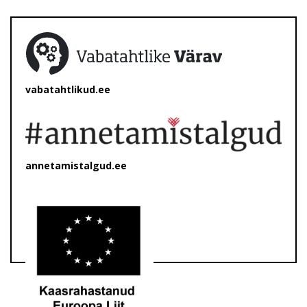
vabatahtlikud.ee
annetamistalgud.ee