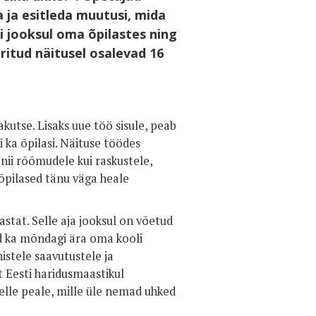
 ja esitleda muutusi, mida
 jooksul oma õpilastes ning
ritud näitusel osalevad 16
kutse. Lisaks uue töö sisule, peab
ka õpilasi. Näituse töödes
nii rõõmudele kui raskustele,
õpilased tänu väga heale
stat. Selle aja jooksul on võetud
ud ka mõndagi ära oma kooli
stele saavutustele ja
t Eesti haridusmaastikul
elle peale, mille üle nemad uhked