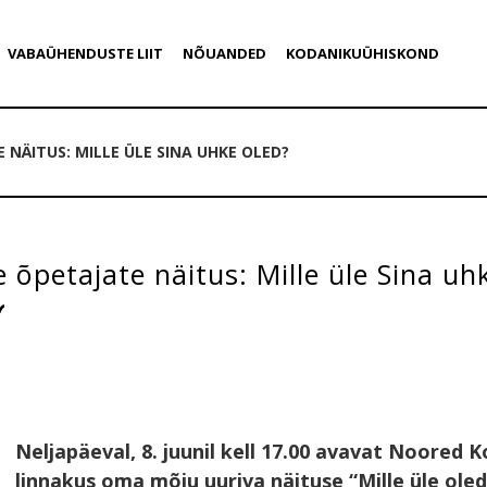
VABAÜHENDUSTE LIIT
NÕUANDED
KODANIKUÜHISKOND
NÄITUS: MILLE ÜLE SINA UHKE OLED?
 õpetajate näitus: Mille üle Sina uh
Neljapäeval, 8. juunil kell 17.00 avavat Noored 
linnakus oma mõju uuriva näituse “Mille üle ole