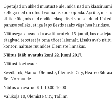
Õpetajad on uhked muutuste üle, mida nad on klassiruumis
kellega neil on olnud võimalus koos õppida. Aja üle, mis n
sihtide üle, mis nad endile edaspidiseks on seadnud. Uhke
panuse selleks, et iga laps Eestis saaks väga hea hariduse.
Näitusega kaasneb ka avalik arutelu 15. juunil, kus osale
räägivad teostest ja oma tööst laiemalt. Lisaks avab näit
kontori näituse ruumides Ülemiste linnakus.
Näitus jääb avatuks kuni 22. juuni 2017.
Näitust toetavad:
Swedbank, Mainor Ülemiste, Ülemiste City, Heateo Sihtasut
Bel Normande.
Näitus on avatud E-L 10.00-16.00
Valukoja 10, Ülemiste City, Tallinn