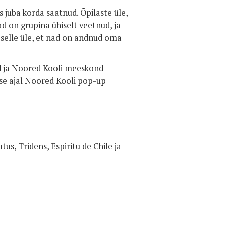
 juba korda saatnud. Õpilaste üle,
ad on grupina ühiselt veetnud, ja
d selle üle, et nad on andnud oma
jad ja Noored Kooli meeskond
use ajal Noored Kooli pop-up
us, Tridens, Espiritu de Chile ja