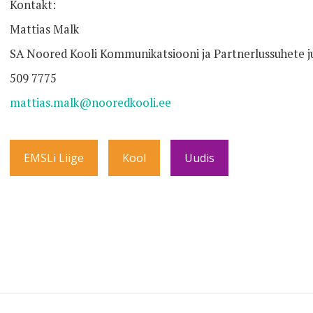
Kontakt:
Mattias Malk
SA Noored Kooli Kommunikatsiooni ja Partnerlussuhete j
509 7775
mattias.malk@nooredkooli.ee
EMSLi Liige
Kool
Uudis