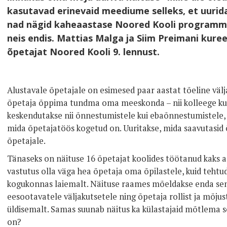
kasutavad erinevaid meediume selleks, et uurida
nad nägid kaheaastase Noored Kooli programmi
neis endis. Mattias Malga ja Siim Preimani kuree
õpetajat Noored Kooli 9. lennust.
Alustavale õpetajale on esimesed paar aastat tõeline välja
õpetaja õppima tundma oma meeskonda – nii kolleege kui 
keskendutakse nii õnnestumistele kui ebaõnnestumistele, 
mida õpetajatöös kogetud on. Uuritakse, mida saavutasid 
õpetajale.
Tänaseks on näituse 16 õpetajat koolides töötanud kaks aa
vastutus olla väga hea õpetaja oma õpilastele, kuid teht
kogukonnas laiemalt. Näituse raames mõeldakse enda seni
eesootavatele väljakutsetele ning õpetaja rollist ja mõjus
üldisemalt. Samas suunab näitus ka külastajaid mõtlema s
on?