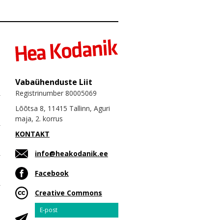
Vabaühenduste Liit
Registrinumber 80005069
Lõõtsa 8, 11415 Tallinn, Aguri
maja, 2. korrus
KONTAKT
info@heakodanik.ee
Facebook
Creative Commons
Email