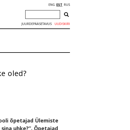
ENG
EST
RUS
JUURDEPÄÄSETAVUS
UUDISKIRI
ke oled?
Kooli õpetajad Ülemiste
d sina uhke?”. Õpetajad