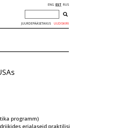
ENG
EST
RUS
JUURDEPÄÄSETAVUS
UUDISKIRI
USAs
ktika programm)
ikides erialaseid praktilisi