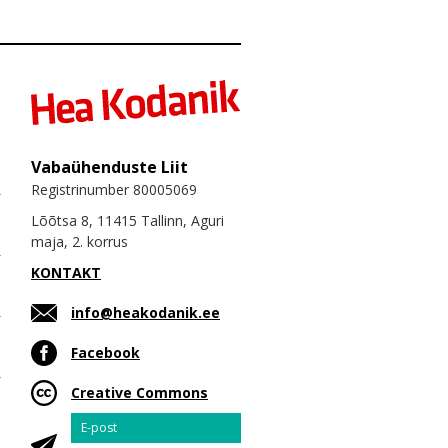
Vabaühenduste Liit
Registrinumber 80005069
Lõõtsa 8, 11415 Tallinn, Aguri
maja, 2. korrus
KONTAKT
info@heakodanik.ee
Facebook
Creative Commons
Email