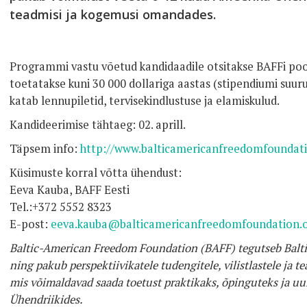
teadmisi ja kogemusi omandades.
Programmi vastu võetud kandidaadile otsitakse BAFFi poo
toetatakse kuni 30 000 dollariga aastas (stipendiumi suuru
katab lennupiletid, tervisekindlustuse ja elamiskulud.
Kandideerimise tähtaeg: 02. aprill.
Täpsem info:
http://www.balticamericanfreedomfoundati
Küsimuste korral võtta ühendust:
Eeva Kauba, BAFF Eesti
Tel.:+372 5552 8323
E-post:
eeva.kauba@balticamericanfreedomfoundation.
Baltic-American Freedom Foundation (BAFF) tegutseb Baltim
ning pakub perspektiivikatele tudengitele, vilistlastele ja
mis võimaldavad saada toetust praktikaks, õpinguteks ja u
Ühendriikides.