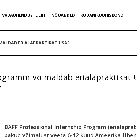
VABAÜHENDUSTE LIIT
NÕUANDED
KODANIKUÜHISKOND
MALDAB ERIALAPRAKTIKAT USAS
ogramm võimaldab erialapraktikat 
BAFF Professional Internship Program (erialapra
pakub võimalust veeta 6-12 kuud Ameerika Ühendri