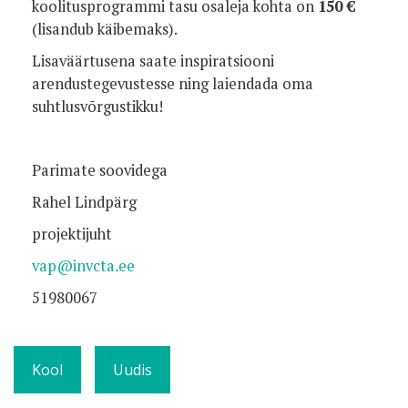
koolitusprogrammi tasu osaleja kohta on
150 €
(lisandub käibemaks).
Lisaväärtusena saate inspiratsiooni
arendustegevustesse ning laiendada oma
suhtlusvõrgustikku!
Parimate soovidega
Rahel Lindpärg
projektijuht
vap@invcta.ee
51980067
Kool
Uudis