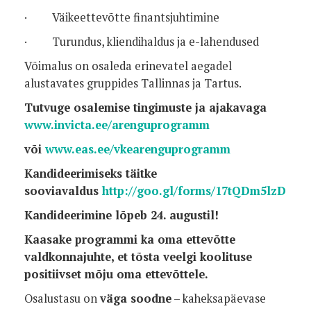
·
Väikeettevõtte finantsjuhtimine
·
Turundus, kliendihaldus ja e-lahendused
Võimalus on osaleda erinevatel aegadel
alustavates gruppides Tallinnas ja Tartus.
Tutvuge osalemise tingimuste ja ajakavaga
www.invicta.ee/arenguprogramm
või
www.eas.ee/vkearenguprogramm
Kandideerimiseks täitke
sooviavaldus
http://goo.gl/forms/17tQDm5lzD
Kandideerimine lõpeb 24. augustil!
Kaasake programmi ka oma ettevõtte
valdkonnajuhte, et tõsta veelgi koolituse
positiivset mõju oma ettevõttele.
Osalustasu on
väga soodne
– kaheksapäevase