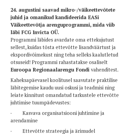
24. augustini saavad mikro-/väikeettevõtete
juhid ja omanikud kandideerida EASi
Väikeettevõtja arenguprogrammi, mida viib
läbi FCG Invicta OÜ.
Programmi läbides avardate oma ettekujutust
sellest, kuidas tõsta ettevõtte lisandväärtust ja
ekspordivõimekust ning teha selleks kaalutletud
otsuseid! Programmi rahastatakse osaliselt
Euroopa Regionaalarengu Fondi
vahenditest.
Kaheksapäevasel koolitusel saavutate praktilise
läbitegemise kaudu uusi oskusi ja teadmisi ning
leiate kinnitust omandatud tarkustele ettevõtte
juhtimise tuumpädevustes:
·
Kasvava organisatsiooni juhtimine ja
arendamine
·
Ettevõtte strateegia ja ärimudel