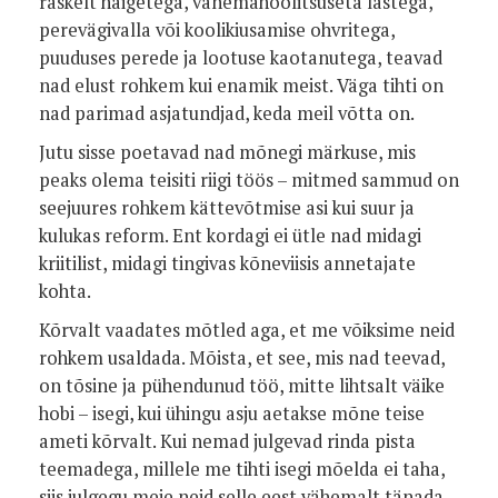
raskelt haigetega, vanemahoolitsuseta lastega,
perevägivalla või koolikiusamise ohvritega,
puuduses perede ja lootuse kaotanutega, teavad
nad elust rohkem kui enamik meist. Väga tihti on
nad parimad asjatundjad, keda meil võtta on.
Jutu sisse poetavad nad mõnegi märkuse, mis
peaks olema teisiti riigi töös – mitmed sammud on
seejuures rohkem kättevõtmise asi kui suur ja
kulukas reform. Ent kordagi ei ütle nad midagi
kriitilist, midagi tingivas kõneviisis annetajate
kohta.
Kõrvalt vaadates mõtled aga, et me võiksime neid
rohkem usaldada. Mõista, et see, mis nad teevad,
on tõsine ja pühendunud töö, mitte lihtsalt väike
hobi – isegi, kui ühingu asju aetakse mõne teise
ameti kõrvalt. Kui nemad julgevad rinda pista
teemadega, millele me tihti isegi mõelda ei taha,
siis julgegu meie neid selle eest vähemalt tänada