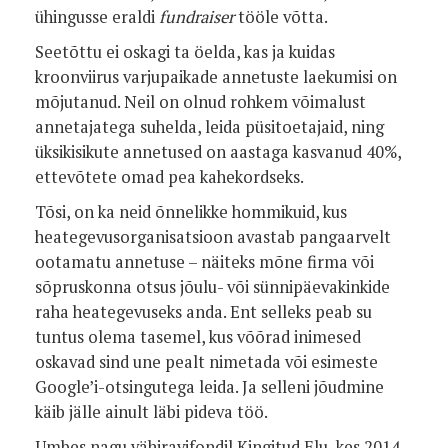
ühingusse eraldi
fundraiser
tööle võtta.
Seetõttu ei oskagi ta öelda, kas ja kuidas
kroonviirus varjupaikade annetuste laekumisi on
mõjutanud. Neil on olnud rohkem võimalust
annetajatega suhelda, leida püsitoetajaid, ning
üksikisikute annetused on aastaga kasvanud 40%,
ettevõtete omad pea kahekordseks.
Tõsi, on ka neid õnnelikke hommikuid, kus
heategevusorganisatsioon avastab pangaarvelt
ootamatu annetuse – näiteks mõne firma või
sõpruskonna otsus jõulu- või sünnipäevakinkide
raha heategevuseks anda. Ent selleks peab su
tuntus olema tasemel, kus võõrad inimesed
oskavad sind une pealt nimetada või esimeste
Google’i-otsingutega leida. Ja selleni jõudmine
käib jälle ainult läbi pideva töö.
Umbes nagu vähiravifondil Kingitud Elu, kes 2014.