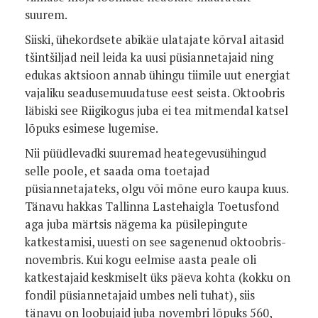
suurem.
Siiski, ühekordsete abikäe ulatajate kõrval aitasid
tšintšiljad neil leida ka uusi püsiannetajaid ning
edukas aktsioon annab ühingu tiimile uut energiat
vajaliku seadusemuudatuse eest seista. Oktoobris
läbiski see Riigikogus juba ei tea mitmendal katsel
lõpuks esimese lugemise.
Nii püüdlevadki suuremad heategevusühingud
selle poole, et saada oma toetajad
püsiannetajateks, olgu või mõne euro kaupa kuus.
Tänavu hakkas Tallinna Lastehaigla Toetusfond
aga juba märtsis nägema ka püsilepingute
katkestamisi, uuesti on see sagenenud oktoobris-
novembris. Kui kogu eelmise aasta peale oli
katkestajaid keskmiselt üks päeva kohta (kokku on
fondil püsiannetajaid umbes neli tuhat), siis
tänavu on loobujaid juba novembri lõpuks 560,