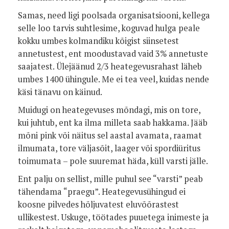
Samas, need ligi poolsada organisatsiooni, kellega
selle loo tarvis suhtlesime, koguvad hulga peale
kokku umbes kolmandiku kõigist siinsetest
annetustest, ent moodustavad vaid 3% annetuste
saajatest. Ülejäänud 2/3 heategevusrahast läheb
umbes 1400 ühingule. Me ei tea veel, kuidas nende
käsi tänavu on käinud.
Muidugi on heategevuses mõndagi, mis on tore,
kui juhtub, ent ka ilma milleta saab hakkama. Jääb
mõni pink või näitus sel aastal avamata, raamat
ilmumata, tore väljasõit, laager või spordiüritus
toimumata – pole suuremat häda, küll varsti jälle.
Ent palju on sellist, mille puhul see “varsti” peab
tähendama “praegu”. Heategevusühingud ei
koosne pilvedes hõljuvatest eluvõõrastest
ullikestest. Uskuge, töötades puuetega inimeste ja