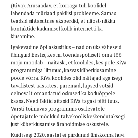
(KiVa). Arusaadav, et korraga tuli koolidel
lahendada müriaad pakilisi probleeme. Samas
teadsid sihtasutuse eksperdid, et näost-näkku
kontaktide kadumisel kolib internetti ka
kiusamine.
Igakevadine õpilasküsitlus – nad on üks väheseid
ühinguid Eestis, kes nii tõenduspõhiselt oma töö
mõju mõõdab – näitaski, et koolides, kes pole KiVa
programmiga liitunud, kasvas küberkiusamine
poole võrra. KiVa koolides olid näitajad aga isegi
tavalistest aastatest paremad, lapsed võtsid
eelnevalt omandatud oskused ka koduõppele
kaasa. Need faktid aitasid KiVa tagasi pilti tuua.
Varsti toimuvas programmis osalevatele
õpetajatele mõeldud talvekoolis keskendutaksegi
just küberkiusamise ärahoidmise oskustele.
Kuid isegi 2020. aastal ei piirdunud ühiskonna huvi