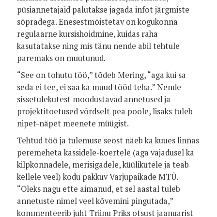
püsiannetajaid palutakse jagada infot järgmiste
sõpradega. Enesestmõistetav on kogukonna
regulaarne kursishoidmine, kuidas raha
kasutatakse ning mis tänu nende abil tehtule
paremaks on muutunud.
“See on tohutu töö,” tõdeb Mering, “aga kui sa
seda ei tee, ei saa ka muud tööd teha.” Nende
sissetulekutest moodustavad annetused ja
projektitoetused võrdselt pea poole, lisaks tuleb
nipet-näpet meenete müügist.
Tehtud töö ja tulemuse seost näeb ka kuues linnas
peremeheta kassidele-koertele (aga vajadusel ka
kilpkonnadele, merisigadele, küülikutele ja teab
kellele veel) kodu pakkuv Varjupaikade MTÜ.
“Oleks nagu ette aimanud, et sel aastal tuleb
annetuste nimel veel kõvemini pingutada,”
kommenteerib juht Triinu Priks otsust jaanuarist