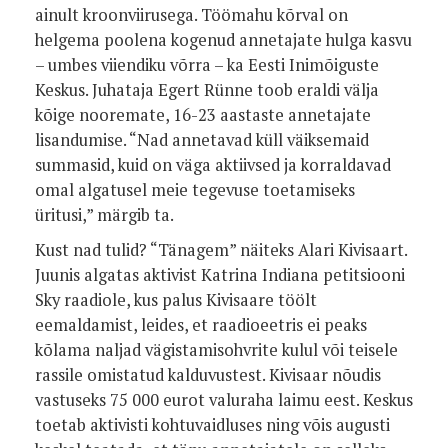
ainult kroonviirusega. Töömahu kõrval on
helgema poolena kogenud annetajate hulga kasvu
– umbes viiendiku võrra – ka Eesti Inimõiguste
Keskus. Juhataja Egert Rünne toob eraldi välja
kõige nooremate, 16-23 aastaste annetajate
lisandumise. “Nad annetavad küll väiksemaid
summasid, kuid on väga aktiivsed ja korraldavad
omal algatusel meie tegevuse toetamiseks
üritusi,” märgib ta.
Kust nad tulid? “Tänagem” näiteks Alari Kivisaart.
Juunis algatas aktivist Katrina Indiana petitsiooni
Sky raadiole, kus palus Kivisaare töölt
eemaldamist, leides, et raadioeetris ei peaks
kõlama naljad vägistamisohvrite kulul või teisele
rassile omistatud kalduvustest. Kivisaar nõudis
vastuseks 75 000 eurot valuraha laimu eest. Keskus
toetab aktivisti kohtuvaidluses ning võis augusti