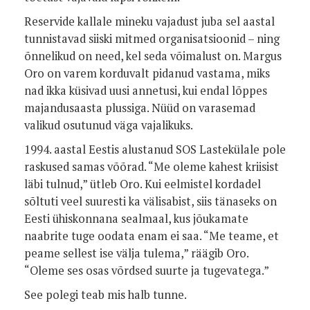
Reservide kallale mineku vajadust juba sel aastal
tunnistavad siiski mitmed organisatsioonid – ning
õnnelikud on need, kel seda võimalust on. Margus
Oro on varem korduvalt pidanud vastama, miks
nad ikka küsivad uusi annetusi, kui endal lõppes
majandusaasta plussiga. Nüüd on varasemad
valikud osutunud väga vajalikuks.
1994. aastal Eestis alustanud SOS Lastekülale pole
raskused samas võõrad. “Me oleme kahest kriisist
läbi tulnud,” ütleb Oro. Kui eelmistel kordadel
sõltuti veel suuresti ka välisabist, siis tänaseks on
Eesti ühiskonnana sealmaal, kus jõukamate
naabrite tuge oodata enam ei saa. “Me teame, et
peame sellest ise välja tulema,” räägib Oro.
“Oleme ses osas võrdsed suurte ja tugevatega.”
See polegi teab mis halb tunne.