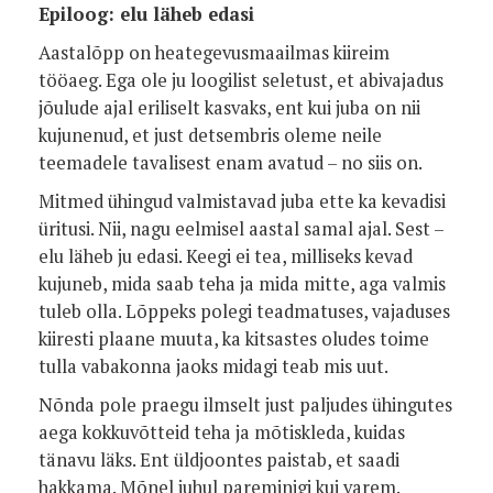
Epiloog: elu läheb edasi
Aastalõpp on heategevusmaailmas kiireim
tööaeg. Ega ole ju loogilist seletust, et abivajadus
jõulude ajal eriliselt kasvaks, ent kui juba on nii
kujunenud, et just detsembris oleme neile
teemadele tavalisest enam avatud – no siis on.
Mitmed ühingud valmistavad juba ette ka kevadisi
üritusi. Nii, nagu eelmisel aastal samal ajal. Sest –
elu läheb ju edasi. Keegi ei tea, milliseks kevad
kujuneb, mida saab teha ja mida mitte, aga valmis
tuleb olla. Lõppeks polegi teadmatuses, vajaduses
kiiresti plaane muuta, ka kitsastes oludes toime
tulla vabakonna jaoks midagi teab mis uut.
Nõnda pole praegu ilmselt just paljudes ühingutes
aega kokkuvõtteid teha ja mõtiskleda, kuidas
tänavu läks. Ent üldjoontes paistab, et saadi
hakkama. Mõnel juhul pareminigi kui varem.