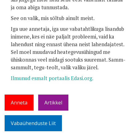
ja oma abiga tunnustada.
See on valik, mis sõltub ainult meist.
Iga uue annetaja, iga uue vabatahtlikuga lisandub
inimene, kes ei näe paljalt probleemi, vaid ka
lahendust ning ennast ühena neist lahendajatest.
Sel moel muudavad heategevusühingud me
ühiskonnas veel midagi sootuks suuremat. Samm-
sammult, tegu-teolt, valik valiku järel.
Ilmunud esmalt portaalis Edasi.org.
Anneta
Artikkel
Vabaühenduste Liit