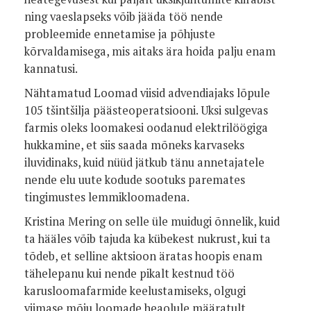
ning vaeslapseks võib jääda töö nende
probleemide ennetamise ja põhjuste
kõrvaldamisega, mis aitaks ära hoida palju enam
kannatusi.
Nähtamatud Loomad viisid advendiajaks lõpule
105 tšintšilja päästeoperatsiooni. Uksi sulgevas
farmis oleks loomakesi oodanud elektrilöögiga
hukkamine, et siis saada mõneks karvaseks
iluvidinaks, kuid nüüd jätkub tänu annetajatele
nende elu uute kodude sootuks paremates
tingimustes lemmikloomadena.
Kristina Mering on selle üle muidugi õnnelik, kuid
ta hääles võib tajuda ka kübekest nukrust, kui ta
tõdeb, et selline aktsioon äratas hoopis enam
tähelepanu kui nende pikalt kestnud töö
karusloomafarmide keelustamiseks, olgugi
viimase mõju loomade heaolule määratult