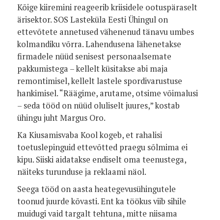
Kõige kiiremini reageerib kriisidele ootuspäraselt
ärisektor. SOS Lasteküla Eesti Ühingul on
ettevõtete annetused vähenenud tänavu umbes
kolmandiku võrra. Lahendusena lähenetakse
firmadele nüüd senisest personaalsemate
pakkumistega – kellelt küsitakse abi maja
remontimisel, kellelt lastele spordivarustuse
hankimisel. “Räägime, arutame, otsime võimalusi
– seda tööd on nüüd oluliselt juures,” kostab
ühingu juht Margus Oro.
Ka Kiusamisvaba Kool kogeb, et rahalisi
toetuslepinguid ettevõtted praegu sõlmima ei
kipu. Siiski aidatakse endiselt oma teenustega,
näiteks turunduse ja reklaami näol.
Seega tööd on aasta heategevusühingutele
toonud juurde kõvasti. Ent ka töökus viib sihile
muidugi vaid targalt tehtuna, mitte niisama