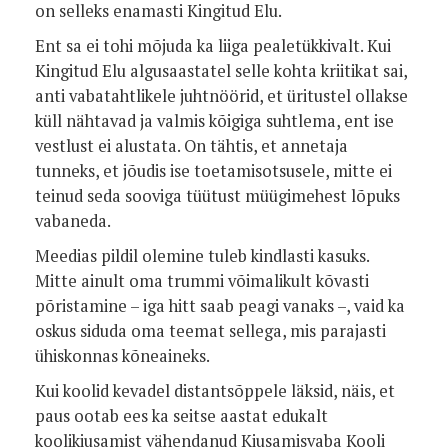
on selleks enamasti Kingitud Elu.
Ent sa ei tohi mõjuda ka liiga pealetükkivalt. Kui
Kingitud Elu algusaastatel selle kohta kriitikat sai,
anti vabatahtlikele juhtnöörid, et üritustel ollakse
küll nähtavad ja valmis kõigiga suhtlema, ent ise
vestlust ei alustata. On tähtis, et annetaja
tunneks, et jõudis ise toetamisotsusele, mitte ei
teinud seda sooviga tüütust müügimehest lõpuks
vabaneda.
Meedias pildil olemine tuleb kindlasti kasuks.
Mitte ainult oma trummi võimalikult kõvasti
põristamine – iga hitt saab peagi vanaks –, vaid ka
oskus siduda oma teemat sellega, mis parajasti
ühiskonnas kõneaineks.
Kui koolid kevadel distantsõppele läksid, näis, et
paus ootab ees ka seitse aastat edukalt
koolikiusamist vähendanud Kiusamisvaba Kooli