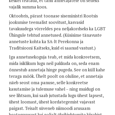
keskel teatada, et tänu annetajatele on selleks
vajalik summa koos.
Oktoobris, pärast toonase siseministri Rootsis
jooksmise teemalist soovitust, kasvasid
tavakuudega võrreldes pea neljakordseks ka LGBT
Ühingule tehtud annetused. (Küsisime tänavuste
annetuste kohta ka SA-lt Perekonna ja
Traditsiooni Kaitseks, kuid ei saanud vastust.)
Iga annetusekoguja teab, et mida konkreetsem,
mida isiklikum lugu neil pakkuda on, seda enam
õnnestub annetaja hinge pugeda. See on küll kahe
teraga mõõk. Ühelt poolt on oluline, et annetaja
näeb seost oma panuse, selle konkreetse
kasutamise ja tulemuse vahel – ning muidugi on
see lihtsam, kui saab jutustada lugu ühest lapsest,
ühest loomast, ühest kordategemist vajavast
paigast. Teisalt süveneb niimoodi arusaam
heategevusest kui paljalt üksikjuhtumite kiirabist