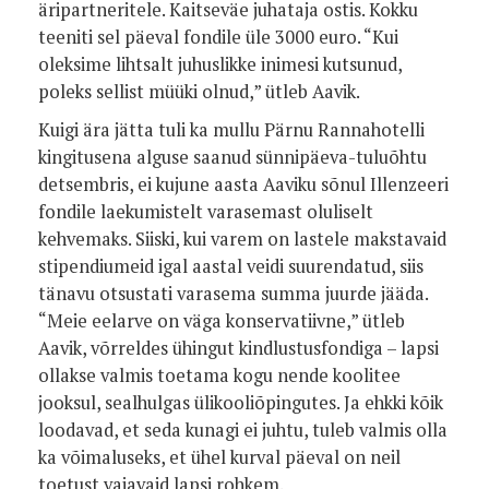
äripartneritele. Kaitseväe juhataja ostis. Kokku
teeniti sel päeval fondile üle 3000 euro. “Kui
oleksime lihtsalt juhuslikke inimesi kutsunud,
poleks sellist müüki olnud,” ütleb Aavik.
Kuigi ära jätta tuli ka mullu Pärnu Rannahotelli
kingitusena alguse saanud sünnipäeva-tuluõhtu
detsembris, ei kujune aasta Aaviku sõnul Illenzeeri
fondile laekumistelt varasemast oluliselt
kehvemaks. Siiski, kui varem on lastele makstavaid
stipendiumeid igal aastal veidi suurendatud, siis
tänavu otsustati varasema summa juurde jääda.
“Meie eelarve on väga konservatiivne,” ütleb
Aavik, võrreldes ühingut kindlustusfondiga – lapsi
ollakse valmis toetama kogu nende koolitee
jooksul, sealhulgas ülikooliõpingutes. Ja ehkki kõik
loodavad, et seda kunagi ei juhtu, tuleb valmis olla
ka võimaluseks, et ühel kurval päeval on neil
toetust vajavaid lapsi rohkem.