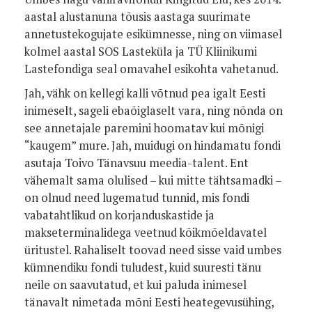
aastal alustanuna tõusis aastaga suurimate
annetustekogujate esikümnesse, ning on viimasel
kolmel aastal SOS Lasteküla ja TÜ Kliinikumi
Lastefondiga seal omavahel esikohta vahetanud.
Jah, vähk on kellegi kalli võtnud pea igalt Eesti
inimeselt, sageli ebaõiglaselt vara, ning nõnda on
see annetajale paremini hoomatav kui mõnigi
“kaugem” mure. Jah, muidugi on hindamatu fondi
asutaja Toivo Tänavsuu meedia-talent. Ent
vähemalt sama olulised – kui mitte tähtsamadki –
on olnud need lugematud tunnid, mis fondi
vabatahtlikud on korjanduskastide ja
makseterminalidega veetnud kõikmõeldavatel
üritustel. Rahaliselt toovad need sisse vaid umbes
kümnendiku fondi tuludest, kuid suuresti tänu
neile on saavutatud, et kui paluda inimesel
tänavalt nimetada mõni Eesti heategevusühing,