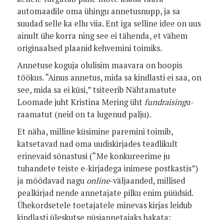
automaadile oma ühingu annetusnupp, ja sa
suudad selle ka ellu viia. Ent iga selline idee on uus
ainult ühe korra ning see ei tähenda, et vähem
originaalsed plaanid kehvemini toimiks.
Annetuse koguja olulisim maavara on hoopis
töökus. “Ainus annetus, mida sa kindlasti ei saa, on
see, mida sa ei küsi,” tsiteerib Nähtamatute
Loomade juht Kristina Mering üht
fundraising
u-
raamatut (neid on ta lugenud palju).
Et näha, milline küsimine paremini toimib,
katsetavad nad oma uudiskirjades teadlikult
erinevaid sõnastusi (“Me konkureerime ju
tuhandete teiste e-kirjadega inimese postkastis”)
ja mõõdavad nagu
online
-väljaanded, millised
pealkirjad nende annetajate pilku enim püüdsid.
Ühekordsetele toetajatele minevas kirjas leidub
kindlasti üleskutse püsiannetajaks hakata;