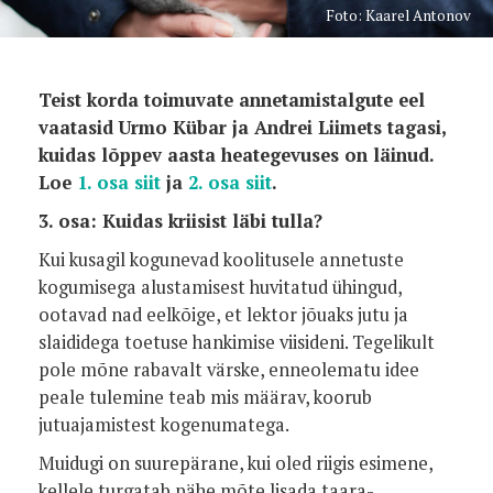
Foto: Kaarel Antonov
Teist korda toimuvate annetamistalgute eel
vaatasid Urmo Kübar ja Andrei Liimets tagasi,
kuidas lõppev aasta heategevuses on läinud.
Loe
1. osa siit
ja
2. osa siit
.
3. osa: Kuidas kriisist läbi tulla?
Kui kusagil kogunevad koolitusele annetuste
kogumisega alustamisest huvitatud ühingud,
ootavad nad eelkõige, et lektor jõuaks jutu ja
slaididega toetuse hankimise viisideni. Tegelikult
pole mõne rabavalt värske, enneolematu idee
peale tulemine teab mis määrav, koorub
jutuajamistest kogenumatega.
Muidugi on suurepärane, kui oled riigis esimene,
kellele turgatab pähe mõte lisada taara-