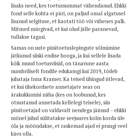
lisaks need, kes toetussummat vähendanud. Ehkki
fond selle kohta ei päri, on paljud omal algatusel
lisanud selgituse, et kaotati töö või vähenes palk.
Mitmed märgivad, et kui olud jälle paranevad,
tullakse tagasi.
Samas on uute püsitoetuslepingute sõlmimine
jätkunud siiski endise hooga, ja kui sellele lisada
kõik muud toetusviisid, on tänavune aasta
numbriliselt fondile edukamgi kui 2019, tõdeb
juhataja Inna Kramer. Ka teised ühingud ütlevad,
et kui ühekordsete annetajate seas on
ärakukkumisi näha (kes on loobunud, kes
otsustanud annetada kellelegi teisele), siis
püsitoetajad on valdavalt nendega jäänud – ehkki
mõnel juhul sülitatakse seejuures kolm korda üle
õla ja mööndakse, et raskemad ajad ei pruugi veel
käes olla.