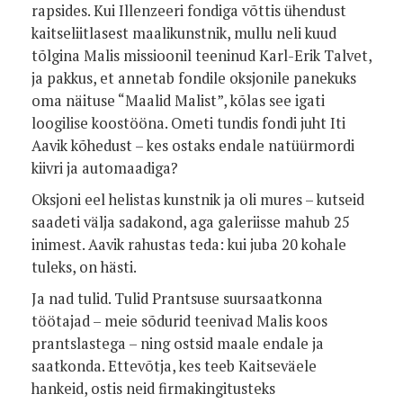
rapsides. Kui Illenzeeri fondiga võttis ühendust
kaitseliitlasest maalikunstnik, mullu neli kuud
tõlgina Malis missioonil teeninud Karl-Erik Talvet,
ja pakkus, et annetab fondile oksjonile panekuks
oma näituse “Maalid Malist”, kõlas see igati
loogilise koostööna. Ometi tundis fondi juht Iti
Aavik kõhedust – kes ostaks endale natüürmordi
kiivri ja automaadiga?
Oksjoni eel helistas kunstnik ja oli mures – kutseid
saadeti välja sadakond, aga galeriisse mahub 25
inimest. Aavik rahustas teda: kui juba 20 kohale
tuleks, on hästi.
Ja nad tulid. Tulid Prantsuse suursaatkonna
töötajad – meie sõdurid teenivad Malis koos
prantslastega – ning ostsid maale endale ja
saatkonda. Ettevõtja, kes teeb Kaitseväele
hankeid, ostis neid firmakingitusteks