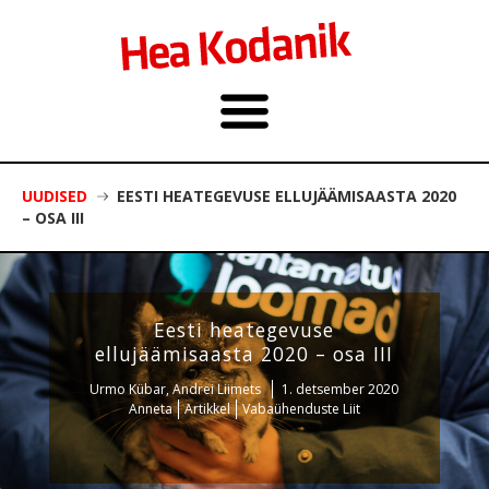
UUDISED
EESTI HEATEGEVUSE ELLUJÄÄMISAASTA 2020
– OSA III
Eesti heategevuse
ellujäämisaasta 2020 – osa III
Urmo Kübar, Andrei Liimets
1. detsember 2020
Anneta
Artikkel
Vabaühenduste Liit