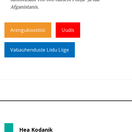
Afganistanis.
Arengukoostöö
Uudis
Vabaühenduste Liidu Liige
Hea Kodanik