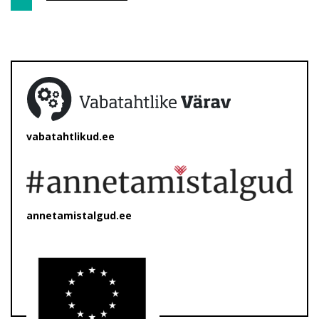
vabatahtlikud.ee
annetamistalgud.ee