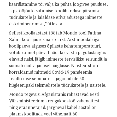
kaardistamine tõi välja ka puhta joogivee puuduse,
lapstööjõu kasutamise, koolihariduse piiramise
tüdrukutele ja laialdase erivajadustega inimeste
diskrimineerimise,” ütles ta.
Sellest kooliaastast töötab Mondo toel Fatima
Zahra kooli juures naistearst. Arst mõõdab iga
koolipäeva alguses õpilaste kehatemperatuuri,
võtab kolmel päeval nädalas vastu pagulaslaagris
elavaid naisi, jälgib inimeste tervislikku seisundit ja
suunab nad vajadusel haiglasse. Naistearst on
korraldanud mitmeid Covid-19 pandeemia
teadlikkuse seminare ja jaganud üle 50
hügieenipaki teismelistele tüdrukutele ja naistele.
Mondo tegevusi Afganistanis rahastavad Eesti
Välisministeerium arengukoostöö vahenditest
ning eraannetajad. Järgneval kahel aastal on
plaanis koolitada veel vähemalt 60