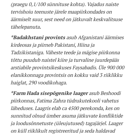
(praegu 0,1/100 sünnituse kohta). Vajadus naiste
tervishoiu teenuste järele maapiirkondades on
äärmiselt suur, sest need on jätkuvalt keskvalitsuse
tähelepanuta
.
*Badakhstani provints
asub Afganistani äärmises
kirdeosas ja piirneb Pakistani, Hiina ja
Tadzikistaniga. Väheste teede ja mägise piirkonna
tõttu puudub naistel kiire ja turvaline juurdepääs
arstiabile provintsikeskuses Faysabadis. Üle 900 000
elanikkonnaga provintsis on kokku vaid 3 riiklikku
haiglat, 290 voodikohaga.
*Farm Hada sisepõgenike
laager
asub Beshoodi
piirkonnas, Fatima Zahra tüdrukutekooli vahetus
läheduses. Laagris elab ca 4500 perekonda, kes on
sunnitud olnud ümber asuma jätkuvate konfliktide
ja loodusõnnetuste (üleujutused) tagajärjel. Laager
on küll riiklikult registreeritud ja seda haldavad