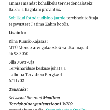
ämmaemandat kohalikeks tervisedendajateks
Balkhi ja Baghlani provintsis.
Sobilikud fotod uudisloo juurde
tervishoiutöötaja
tegevustest Fatima Zahra koolis.
Lisainfo:
Riina Kuusik-Rajasaar
MTÜ Mondo arengukoostöö valdkonnajuht
56 98 3050
Silja Mets-Oja
Tervishariduse keskuse juhataja
Tallinna Tervishoiu Kõrgkool
6711702
Taustaks:
Sel aastal ilmunud
Maailma
Tervishoiuorganisatsiooni WHO
raamdokumendis
„
Strengthening Quality