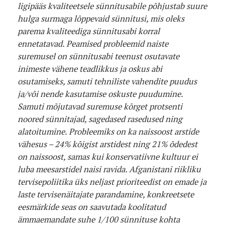
ligipääs kvaliteetsele sünnitusabile põhjustab suure
hulga surmaga lõppevaid sünnitusi, mis oleks
parema kvaliteediga sünnitusabi korral
ennetatavad. Peamised probleemid naiste
suremusel on sünnitusabi teenust osutavate
inimeste vähene teadlikkus ja oskus abi
osutamiseks, samuti tehniliste vahendite puudus
ja/või nende kasutamise oskuste puudumine.
Samuti mõjutavad suremuse kõrget protsenti
noored sünnitajad, sagedased rasedused ning
alatoitumine. Probleemiks on ka naissoost arstide
vähesus – 24% kõigist arstidest ning 21% õdedest
on naissoost, samas kui konservatiivne kultuur ei
luba meesarstidel naisi ravida. Afganistani riikliku
tervisepoliitika üks neljast prioriteedist on emade ja
laste tervisenäitajate parandamine, konkreetsete
eesmärkide seas on saavutada koolitatud
ämmaemandate suhe 1/100 sünnituse kohta