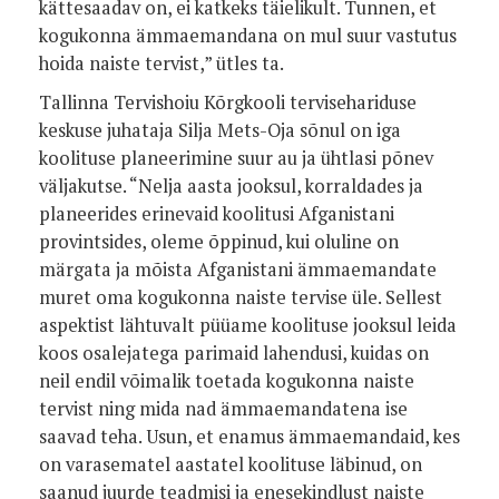
kättesaadav on, ei katkeks täielikult. Tunnen, et
kogukonna ämmaemandana on mul suur vastutus
hoida naiste tervist,” ütles ta.
Tallinna Tervishoiu Kõrgkooli tervisehariduse
keskuse juhataja Silja Mets-Oja sõnul on iga
koolituse planeerimine suur au ja ühtlasi põnev
väljakutse. “Nelja aasta jooksul, korraldades ja
planeerides erinevaid koolitusi Afganistani
provintsides, oleme õppinud, kui oluline on
märgata ja mõista Afganistani ämmaemandate
muret oma kogukonna naiste tervise üle. Sellest
aspektist lähtuvalt püüame koolituse jooksul leida
koos osalejatega parimaid lahendusi, kuidas on
neil endil võimalik toetada kogukonna naiste
tervist ning mida nad ämmaemandatena ise
saavad teha. Usun, et enamus ämmaemandaid, kes
on varasematel aastatel koolituse läbinud, on
saanud juurde teadmisi ja enesekindlust naiste