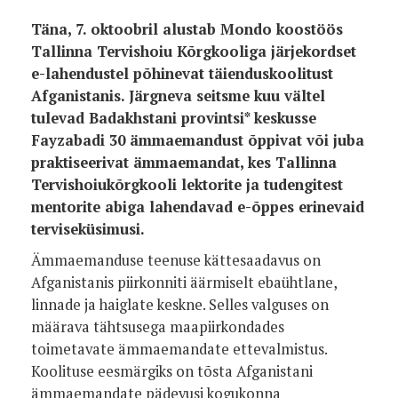
Täna, 7. oktoobril alustab Mondo koostöös
Tallinna Tervishoiu Kõrgkooliga järjekordset
e-lahendustel põhinevat täienduskoolitust
Afganistanis. Järgneva seitsme kuu vältel
tulevad Badakhstani provintsi* keskusse
Fayzabadi 30 ämmaemandust õppivat või juba
praktiseerivat ämmaemandat, kes Tallinna
Tervishoiukõrgkooli lektorite ja tudengitest
mentorite abiga lahendavad e-õppes erinevaid
terviseküsimusi.
Ämmaemanduse teenuse kättesaadavus on
Afganistanis piirkonniti äärmiselt ebaühtlane,
linnade ja haiglate keskne. Selles valguses on
määrava tähtsusega maapiirkondades
toimetavate ämmaemandate ettevalmistus.
Koolituse eesmärgiks on tõsta Afganistani
ämmaemandate pädevusi kogukonna