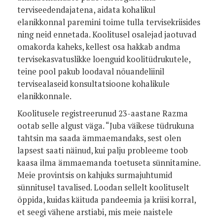
terviseedendajatena, aidata kohalikul
elanikkonnal paremini toime tulla tervisekriisides
ning neid ennetada. Koolitusel osalejad jaotuvad
omakorda kaheks, kellest osa hakkab andma
tervisekasvatuslikke loenguid koolitüdrukutele,
teine pool pakub loodaval nõuandeliinil
tervisealaseid konsultatsioone kohalikule
elanikkonnale.
Koolitusele registreerunud 23-aastane Razma
ootab selle algust väga. “Juba väikese tüdrukuna
tahtsin ma saada ämmaemandaks, sest olen
lapsest saati näinud, kui palju probleeme toob
kaasa ilma ämmaemanda toetuseta sünnitamine.
Meie provintsis on kahjuks surmajuhtumid
sünnitusel tavalised. Loodan sellelt koolituselt
õppida, kuidas käituda pandeemia ja kriisi korral,
et seegi vähene arstiabi, mis meie naistele