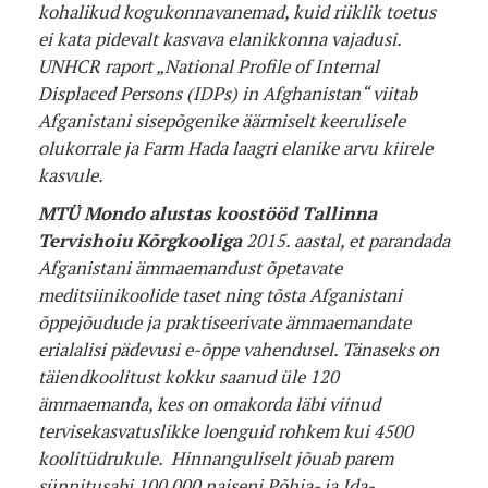
kohalikud kogukonnavanemad, kuid riiklik toetus
ei kata pidevalt kasvava elanikkonna vajadusi.
UNHCR raport „National Profile of Internal
Displaced Persons (IDPs) in Afghanistan“ viitab
Afganistani sisepõgenike äärmiselt keerulisele
olukorrale ja Farm Hada laagri elanike arvu kiirele
kasvule.
MTÜ Mondo alustas koostööd Tallinna
Tervishoiu Kõrgkooliga
2015. aastal, et parandada
Afganistani ämmaemandust õpetavate
meditsiinikoolide taset ning tõsta Afganistani
õppejõudude ja praktiseerivate ämmaemandate
erialalisi pädevusi e-õppe vahendusel. Tänaseks on
täiendkoolitust kokku saanud üle 120
ämmaemanda, kes on omakorda läbi viinud
tervisekasvatuslikke loenguid rohkem kui 4500
koolitüdrukule. Hinnanguliselt jõuab parem
sünnitusabi 100 000 naiseni Põhja- ja Ida-