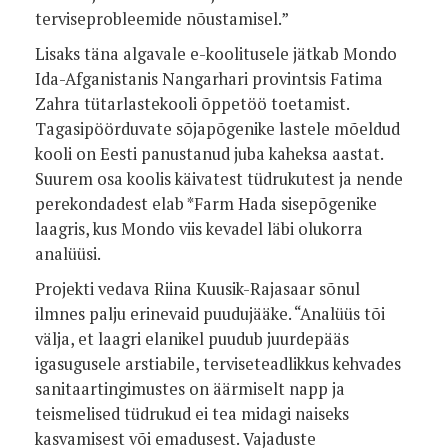
terviseprobleemide nõustamisel.”
Lisaks täna algavale e-koolitusele jätkab Mondo
Ida-Afganistanis Nangarhari provintsis Fatima
Zahra tütarlastekooli õppetöö toetamist.
Tagasipöörduvate sõjapõgenike lastele mõeldud
kooli on Eesti panustanud juba kaheksa aastat.
Suurem osa koolis käivatest tüdrukutest ja nende
perekondadest elab *Farm Hada sisepõgenike
laagris, kus Mondo viis kevadel läbi olukorra
analüüsi.
Projekti vedava Riina Kuusik-Rajasaar sõnul
ilmnes palju erinevaid puudujääke. “Analüüs tõi
välja, et laagri elanikel puudub juurdepääs
igasugusele arstiabile, terviseteadlikkus kehvades
sanitaartingimustes on äärmiselt napp ja
teismelised tüdrukud ei tea midagi naiseks
kasvamisest või emadusest. Vajaduste