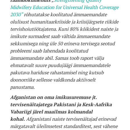
Midwifery Education for Universal Health Coverage
2030“
rõhutatakse koolitatud ämmaemandate
olulisust humanitaarkriiside ja kriisijärgsete riikide
tervishoiutöötajatena. Kuni 80% kõikidest naiste ja
imikute surmadest saab vältida ämmaemandate
sekkumisega ning üle 50 erineva tervisega seotud
probleemi saab lahendada koolitatud
ämmaemandate abil. Samas toob raport välja
ehmatavalt suure puudujäägi ämmaemandatele
pakutava hariduse rahastamisel ning kutsub
doonorriike sellesse valdkonda aktiivselt
panustama.
Afganistan on oma imikusuremuse jt.
tervisenäitajatega Pakistani ja Kesk-Aafrika
Vabariigi järel maailmas kolmandal
kohal.
Afganistani naiste tervisenäitajad erinevad
märgatavalt üleilmsetest standarditest, sest vähene