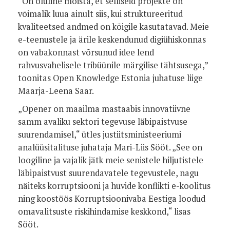
“On oluline mõista, et selliseid projekte on
võimalik luua ainult siis, kui struktureeritud
kvaliteetsed andmed on kõigile kasutatavad. Meie
e-teenustele ja ärile keskendunud digiühiskonnas
on vabakonnast võrsunud idee lend
rahvusvahelisele tribüünile märgilise tähtsusega,”
toonitas Open Knowledge Estonia juhatuse liige
Maarja-Leena Saar.
„Opener on maailma mastaabis innovatiivne
samm avaliku sektori tegevuse läbipaistvuse
suurendamisel,“ ütles justiitsministeeriumi
analüüsitalituse juhataja Mari-Liis Sööt. „See on
loogiline ja vajalik jätk meie senistele hiljutistele
läbipaistvust suurendavatele tegevustele, nagu
näiteks korruptsiooni ja huvide konflikti e-koolitus
ning koostöös Korruptsioonivaba Eestiga loodud
omavalitsuste riskihindamise keskkond,“ lisas
Sööt.