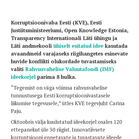
Korruptsioonivaba Eesti (KVE), Eesti
Justiitsministeeriumi, Open Knowledge Estonia,
Transparency Internationali Läti ühingu ja
Läti andmekooli
ühiselt esitatud idee
kasutada
avaandmeid varajaseks riigihangetes esinevate
huvide konflikti olukordade tuvastamiseks
valiti
Rahvusvahelise Valuutafondi (IMF)
ideekorjel
parima 8 hulka.
“Tegemist on väga võimsa rahvusvahelise
tunnustusega Eesti korruptsioonivastasele
liikumise tegevusele,” ütles KVE tegevjuht Carina
Paju.
Oktoobris välja kuulutatud ideekorjel osales 120
ettepanekut üle 30 riigist. Innovatiivsete
korruptsiooni ennetavate ja tuvastavate ideede