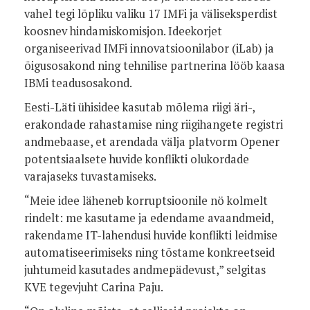
vahel tegi lõpliku valiku 17 IMFi ja väliseksperdist
koosnev hindamiskomisjon. Ideekorjet
organiseerivad IMFi innovatsioonilabor (iLab) ja
õigusosakond ning tehnilise partnerina lööb kaasa
IBMi teadusosakond.
Eesti-Läti ühisidee kasutab mõlema riigi äri-,
erakondade rahastamise ning riigihangete registri
andmebaase, et arendada välja platvorm Opener
potentsiaalsete huvide konflikti olukordade
varajaseks tuvastamiseks.
“Meie idee läheneb korruptsioonile nö kolmelt
rindelt: me kasutame ja edendame avaandmeid,
rakendame IT-lahendusi huvide konflikti leidmise
automatiseerimiseks ning tõstame konkreetseid
juhtumeid kasutades andmepädevust,” selgitas
KVE tegevjuht Carina Paju.