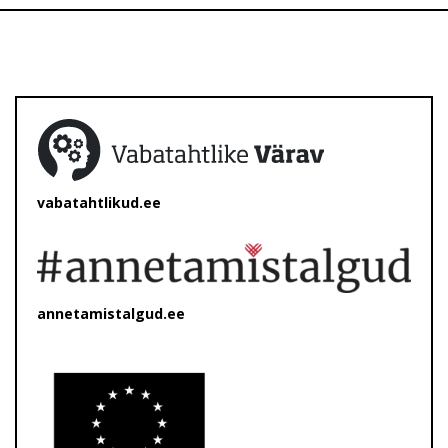
vabatahtlikud.ee
annetamistalgud.ee