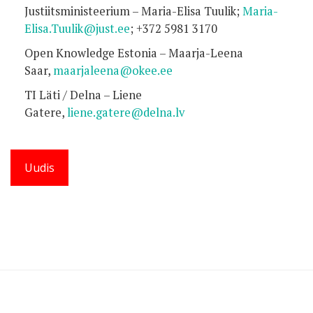
Justiitsministeerium – Maria-Elisa Tuulik;
Maria-
Elisa.Tuulik@just.ee
; +372 5981 3170
Open Knowledge Estonia – Maarja-Leena
Saar,
maarjaleena@okee.ee
TI Läti / Delna – Liene
Gatere,
liene.gatere@delna.lv
Uudis