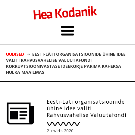
UUDISED
EESTI-LÄTI ORGANISATSIOONIDE ÜHINE IDEE
VALITI RAHVUSVAHELISE VALUUTAFONDI
KORRUPTSIOONIVASTASE IDEEKORJE PARIMA KAHEKSA
HULKA MAAILMAS
Eesti-Läti organisatsioonide
ühine idee valiti
Rahvusvahelise Valuutafondi
korruptsioonivastase
ideekorje parima kaheksa
2. märts 2020
hulka maailmas