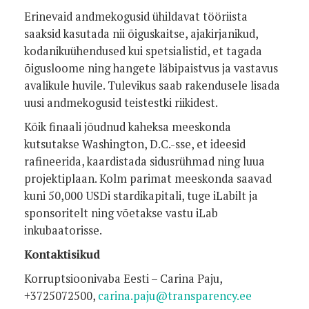
Erinevaid andmekogusid ühildavat tööriista
saaksid kasutada nii õiguskaitse, ajakirjanikud,
kodanikuühendused kui spetsialistid, et tagada
õigusloome ning hangete läbipaistvus ja vastavus
avalikule huvile. Tulevikus saab rakendusele lisada
uusi andmekogusid teistestki riikidest.
Kõik finaali jõudnud kaheksa meeskonda
kutsutakse Washington, D.C.-sse, et ideesid
rafineerida, kaardistada sidusrühmad ning luua
projektiplaan. Kolm parimat meeskonda saavad
kuni 50,000 USDi stardikapitali, tuge iLabilt ja
sponsoritelt ning võetakse vastu iLab
inkubaatorisse.
Kontaktisikud
Korruptsioonivaba Eesti – Carina Paju,
+3725072500,
carina.paju@transparency.ee