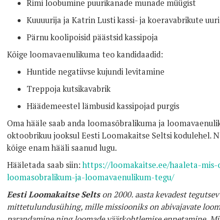
Rimi loobumine puurikanade munade müügist
Kuuuurija ja Katrin Lusti kassi- ja koeravabrikute uu
Pärnu koolipoisid päästsid kassipoja
Kõige loomavaenulikuma teo kandidaadid:
Huntide negatiivse kujundi levitamine
Treppoja kutsikavabrik
Häädemeestel lämbusid kassipojad purgis
Oma hääle saab anda loomasõbralikuma ja loomavaenulik
oktoobrikuu jooksul Eesti Loomakaitse Seltsi kodulehel. N
kõige enam hääli saanud lugu.
Hääletada saab siin:
https://loomakaitse.ee/haaleta-mis-
loomasobralikum-ja-loomavaenulikum-tegu/
Eesti Loomakaitse Selts
on 2000. aasta kevadest tegutse
mittetulundusühing, mille missiooniks on abivajavate loo
parandamine ning loomade väärkohtlemise ennetamine. Miss