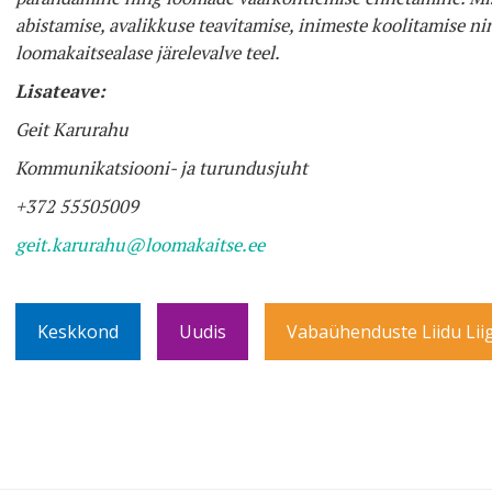
abistamise, avalikkuse teavitamise, inimeste koolitamise n
loomakaitsealase järelevalve teel
.
Lisateave:
Geit Karurahu
Kommunikatsiooni- ja turundusjuht
+372 55505009
geit.karurahu@loomakaitse.ee
Keskkond
Uudis
Vabaühenduste Liidu Lii