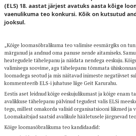
(ELS) 18. aastat järjest avatuks aasta kõige lo
vaenulikuma teo konkursi. Kõik on kutsutud a
jooksul.
„Kõige loomasõbralikuma teo valimise eesmärgiks on tun
märganud ja andnud oma panuse nende aitamiseks. Samuti
heategudele tähelepanu ja näidata nendega eeskuju. Kõi
valimisega soovime, aga tähelepanu tõmmata ühiskonnas 
loomadega seotud ja mis näitavad inimeste negatiivset s
kommenteerib ELS-i juhatuse liige Geit Karurahu.
Eestis aset leidnud kõige eeskujulikumast ja kõige enam 
avalikkuse tähelepanu pälvinud tegudest valis ELSi mees
tegu, millest omakorda valisid organisatsiooni liikmed ja 
Loomakaitsjad saatsid avalikule hääletusele järgnevad te
Kõige loomasõbralikuma teo kandidaadid: