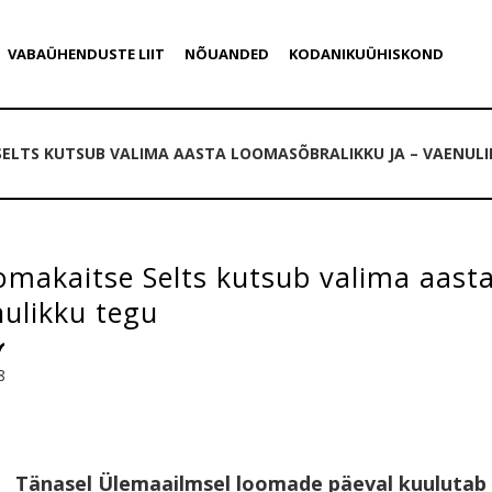
VABAÜHENDUSTE LIIT
NÕUANDED
KODANIKUÜHISKOND
SELTS KUTSUB VALIMA AASTA LOOMASÕBRALIKKU JA – VAENUL
omakaitse Selts kutsub valima aast
nulikku tegu
8
Tänasel Ülemaailmsel loomade päeval kuulutab 