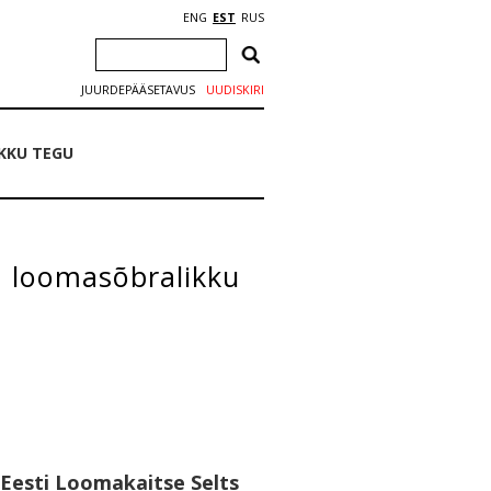
ENG
EST
RUS
JUURDEPÄÄSETAVUS
UUDISKIRI
IKKU TEGU
a loomasõbralikku
Eesti Loomakaitse Selts