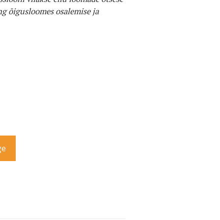
ing õigusloomes osalemise ja
ge