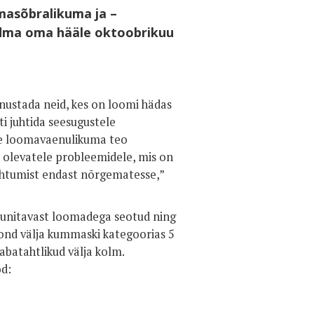
omasõbralikuma ja –
ndma oma hääle oktoobrikuu
nustada neid, kes on loomi hädas
 juhtida seesugustele
ge loomavaenulikuma teo
olevatele probleemidele, mis on
uhtumist endast nõrgematesse,”
taunitavast loomadega seotud ning
kond välja kummaski kategoorias 5
vabatahtlikud välja kolm.
od: