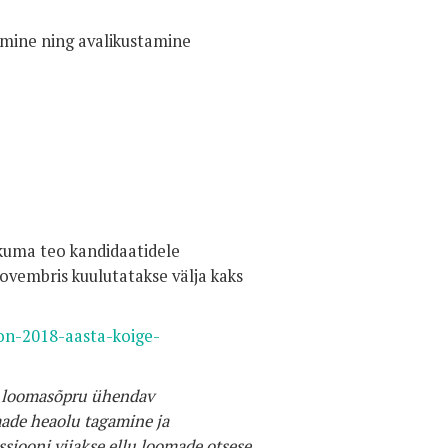
rimine ning avalikustamine
uma teo kandidaatidele
ovembris kuulutatakse välja kaks
on-2018-aasta-koige-
v loomasõpru ühendav
made heaolu tagamine ja
iooni viiakse ellu loomade otsese