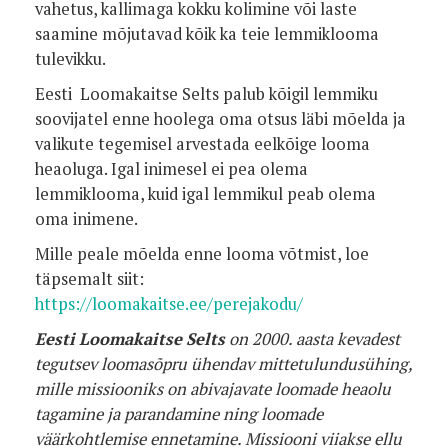
vahetus, kallimaga kokku kolimine või laste
saamine mõjutavad kõik ka teie lemmiklooma
tulevikku.
Eesti Loomakaitse Selts palub kõigil lemmiku
soovijatel enne hoolega oma otsus läbi mõelda ja
valikute tegemisel arvestada eelkõige looma
heaoluga. Igal inimesel ei pea olema
lemmiklooma, kuid igal lemmikul peab olema
oma inimene.
Mille peale mõelda enne looma võtmist, loe
täpsemalt siit:
https://loomakaitse.ee/perejakodu/
Eesti Loomakaitse Selts
on 2000. aasta kevadest
tegutsev loomasõpru ühendav mittetulundusühing,
mille missiooniks on abivajavate loomade heaolu
tagamine ja parandamine ning loomade
väärkohtlemise ennetamine. Missiooni viiakse ellu