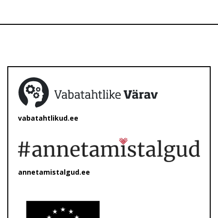
vabatahtlikud.ee
annetamistalgud.ee