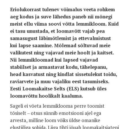
Eriolukorrast tulenev võimalus veeta rohkem
aeg kodus ja suve lähedus paneb nii mõnegi
meist ellu viima soovi võtta lemmikloom. Kuid
ei tasu unustada, et loomavõtt vajab pea
samasugust läbimõtlemist ja ettevalmistust
kui lapse saamine. Mõlemad sõltuvad meie
valikutest ning vajavad meie hoolt ja kaitset.
Nii lemmikloomad kui lapsed vajavad
stabiilset ja armastavat kodu, tähelepanu,
head kasvatust ning kindlat sissetulekut toidu,
raviarvete ja muu vajaliku eest tasumiseks.
Eesti Loomakaitse Selts (ELS) kutsub üles
loomavõttu hoolikalt kaaluma.
Sageli ei võeta lemmiklooma perre toomist
tõsiselt – otsus sünnib emotsiooni ajel ega
arvesta, milline loom võiks üldse omanike
elustiiliga sobida. Liiga tihti jõuab loomakaitsjateni