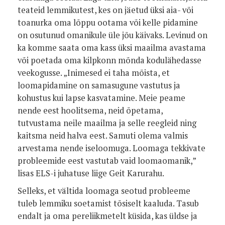
teateid lemmikutest, kes on jäetud üksi aia- või
toanurka oma lõppu ootama või kelle pidamine
on osutunud omanikule üle jõu käivaks. Levinud on
ka komme saata oma kass üksi maailma avastama
või poetada oma kilpkonn mõnda kodulähedasse
veekogusse. „Inimesed ei taha mõista, et
loomapidamine on samasugune vastutus ja
kohustus kui lapse kasvatamine. Meie peame
nende eest hoolitsema, neid õpetama,
tutvustama neile maailma ja selle reegleid ning
kaitsma neid halva eest. Samuti olema valmis
arvestama nende iseloomuga. Loomaga tekkivate
probleemide eest vastutab vaid loomaomanik,”
lisas ELS-i juhatuse liige Geit Karurahu.
Selleks, et vältida loomaga seotud probleeme
tuleb lemmiku soetamist tõsiselt kaaluda. Tasub
endalt ja oma pereliikmetelt küsida, kas üldse ja