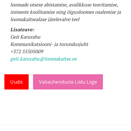
loomade otsese abistamise, avalikkuse teavitamise,
inimeste koolitamise ning õigusloomes osalemise ja
loomakaitsealase järelevalve teel
Lisateave:
Geit Karurahu
Kommunikatsiooni- ja turundusjuht
+372 55505009
geit.karurahu@loomakaitse.ee
Uudis
Vabaühenduste Liidu Liige