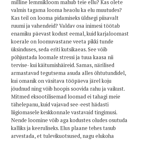
milline lemmikloom mahub teie ellu? Kas olete
valmis tagama looma heaolu ka elu muutudes?
Kas teil on looma pidamiseks üldsegi piisavalt
ruumi ja vahendeid? Valdav osa inimesi töötab
enamiku päevast kodust eemal, kuid karjaloomast
koerale on loomuvastane veeta pikki tunde
üksinduses, seda eriti kutsikaeas. See võib
põhjustada loomale stressi ja tuua kaasa nii
tervise- kui käitumishäireid. Samas, närilised
armastavad tegutsema asuda alles õhtutundidel,
kui omanik on väsitava tööpäeva järel koju
jõudnud ning võib hoopis soovida rahu ja vaikust.
Mitmed eksootilisemad loomad ei tahagi meie
tähelepanu, kuid vajavad see-eest hädasti
liigiomasele keskkonnale vastavaid tingimusi.
Nende loomine võib aga kodustes oludes osutuda
kalliks ja keeruliseks. Elus plaane tehes tasub
arvestada, et tulevikuotsused, nagu elukoha