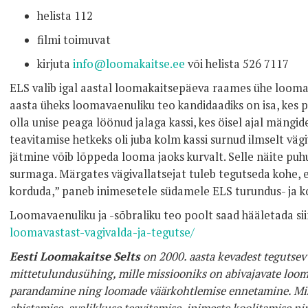
helista 112
filmi toimuvat
kirjuta
info@loomakaitse.ee
või helista 526 7117
ELS valib igal aastal loomakaitsepäeva raames ühe loomava
aasta üheks loomavaenuliku teo kandidaadiks on isa, kes p
olla unise peaga löönud jalaga kassi, kes öisel ajal mängide
teavitamise hetkeks oli juba kolm kassi surnud ilmselt vä
jätmine võib lõppeda looma jaoks kurvalt. Selle näite pu
surmaga. Märgates vägivallatsejat tuleb tegutseda kohe, e
korduda,” paneb inimesetele südamele ELS turundus- ja 
Loomavaenuliku ja -sõbraliku teo poolt saad hääletada si
loomavastast-vagivalda-ja-tegutse/
Eesti Loomakaitse Selts
on 2000. aasta kevadest tegutse
mittetulundusühing, mille missiooniks on abivajavate loo
parandamine ning loomade väärkohtlemise ennetamine. Miss
abistamise, avalikkuse teavitamise, inimeste koolitamise n