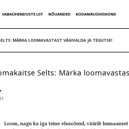
VABAÜHENDUSTE LIIT
NÕUANDED
KODANIKUÜHISKOND
SELTS: MÄRKA LOOMAVASTAST VÄGIVALDA JA TEGUTSE!
omakaitse Selts: Märka loomavastas
21
Loom, nagu ka iga teine elusolend, väärib humaanset 