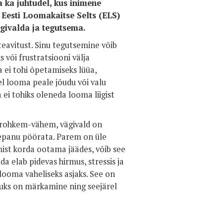
 ka juhtudel, kus inimene
. Eesti Loomakaitse Selts (ELS)
givalda ja tegutsema.
eavitust. Sinu tegutsemine võib
 või frustratsiooni välja
 ei tohi õpetamiseks lüüa,
l looma peale jõudu või valu
 ei tohiks oleneda looma liigist
le rohkem-vähem, vägivald on
elepanu pöörata. Parem on üle
mist korda ootama jäädes, võib see
a elab pidevas hirmus, stressis ja
looma vaheliseks asjaks. See on
uks on märkamine ning seejärel