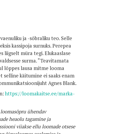
enuliku ja -sõbraliku teo. Selle
eksis kassipoja surnuks. Perepea
s liigselt müra tegi. Elukaaslase
givaldsesse surma. “Teavitamata
hul lõppes lausa mitme looma
t selline käitumine ei saaks enam
kommunikatsioonijuht Agnes Blank.
in:
https://loomakaitse.ee/marka-
v loomasõpru ühendav
made heaolu tagamine ja
iooni viiakse ellu loomade otsese
ing õigusloomes osalemise ja