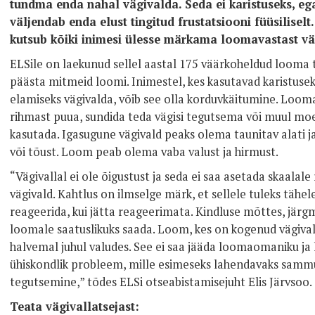
tundma enda nahal vägivalda. Seda ei karistuseks, ega
väljendab enda elust tingitud frustatsiooni füüsiliselt
kutsub kõiki inimesi ülesse märkama loomavastast vä
ELSile on laekunud sellel aastal 175 väärkoheldud looma t
päästa mitmeid loomi. Inimestel, kes kasutavad karistuseks
elamiseks vägivalda, võib see olla korduvkäitumine. Looma
rihmast puua, sundida teda vägisi tegutsema või muul moe
kasutada. Igasugune vägivald peaks olema taunitav alati ja
või tõust. Loom peab olema vaba valust ja hirmust.
“Vägivallal ei ole õigustust ja seda ei saa asetada skaala
vägivald. Kahtlus on ilmselge märk, et sellele tuleks täh
reageerida, kui jätta reageerimata. Kindluse mõttes, järg
loomale saatuslikuks saada. Loom, kes on kogenud vägivald
halvemal juhul valudes. See ei saa jääda loomaomaniku ja 
ühiskondlik probleem, mille esimeseks lahendavaks samm
tegutsemine,” tõdes ELSi otseabistamisejuht Elis Järvsoo.
Teata vägivallatsejast: