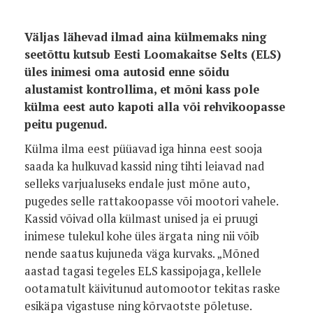
Väljas lähevad ilmad aina külmemaks ning
seetõttu kutsub Eesti Loomakaitse Selts (ELS)
üles inimesi oma autosid enne sõidu
alustamist kontrollima, et mõni kass pole
külma eest auto kapoti alla või rehvikoopasse
peitu pugenud.
Külma ilma eest püüavad iga hinna eest sooja
saada ka hulkuvad kassid ning tihti leiavad nad
selleks varjualuseks endale just mõne auto,
pugedes selle rattakoopasse või mootori vahele.
Kassid võivad olla külmast unised ja ei pruugi
inimese tulekul kohe üles ärgata ning nii võib
nende saatus kujuneda väga kurvaks. „Mõned
aastad tagasi tegeles ELS kassipojaga, kellele
ootamatult käivitunud automootor tekitas raske
esikäpa vigastuse ning kõrvaotste põletuse.