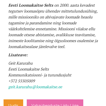
Eesti Loomakaitse Selts
on 2000. aasta kevadest
tegutsev loomasõpru ühendav mittetulundusühing,
mille missiooniks on abivajavate loomade heaolu
tagamine ja parandamine ning loomade
väärkohtlemise ennetamine. Missiooni viiakse ellu
loomade otsese abistamise, avalikkuse teavitamise,
inimeste koolitamise ning õigusloomes osalemise ja
loomakaitsealase järelevalve teel.
Lisateave:
Geit Karurahu
Eesti Loomakaitse Selts
Kommunikatsiooni- ja turundusjuht
+372 55505009
geit.karurahu@loomakaitse.ee
Uudis
Vabaühenduste Liidu Liige