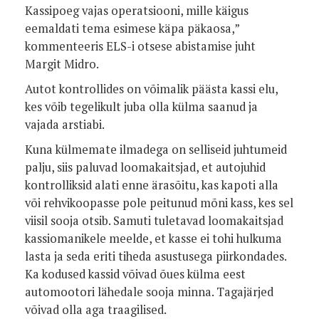
Kassipoeg vajas operatsiooni, mille käigus
eemaldati tema esimese käpa päkaosa,”
kommenteeris ELS-i otsese abistamise juht
Margit Midro.
Autot kontrollides on võimalik päästa kassi elu,
kes võib tegelikult juba olla külma saanud ja
vajada arstiabi.
Kuna külmemate ilmadega on selliseid juhtumeid
palju, siis paluvad loomakaitsjad, et autojuhid
kontrolliksid alati enne ärasõitu, kas kapoti alla
või rehvikoopasse pole peitunud mõni kass, kes sel
viisil sooja otsib. Samuti tuletavad loomakaitsjad
kassiomanikele meelde, et kasse ei tohi hulkuma
lasta ja seda eriti tiheda asustusega piirkondades.
Ka kodused kassid võivad õues külma eest
automootori lähedale sooja minna. Tagajärjed
võivad olla aga traagilised.