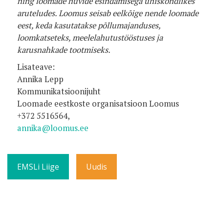
ning loomade huvide esindamisega ühiskondlikes
aruteludes. Loomus seisab eelkõige nende loomade
eest, keda kasutatakse põllumajanduses,
loomkatseteks, meelelahutustööstuses ja
karusnahkade tootmiseks.
Lisateave:
Annika Lepp
Kommunikatsioonijuht
Loomade eestkoste organisatsioon Loomus
+372 5516564
,
annika@loomus.ee
EMSLi Liige
Uudis