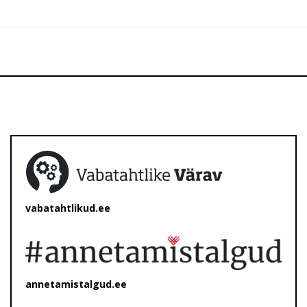
vabatahtlikud.ee
annetamistalgud.ee