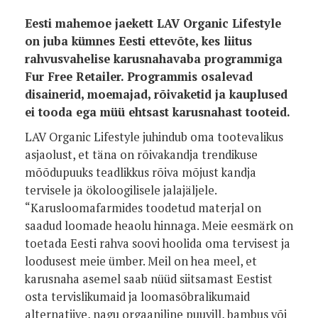
Eesti mahemoe jaekett LAV Organic Lifestyle
on juba kümnes Eesti ettevõte, kes liitus
rahvusvahelise karusnahavaba programmiga
Fur Free Retailer. Programmis osalevad
disainerid, moemajad, rõivaketid ja kauplused
ei tooda ega müü ehtsast karusnahast tooteid.
LAV Organic Lifestyle juhindub oma tootevalikus
asjaolust, et täna on rõivakandja trendikuse
mõõdupuuks teadlikkus rõiva mõjust kandja
tervisele ja ökoloogilisele jalajäljele.
“Karusloomafarmides toodetud materjal on
saadud loomade heaolu hinnaga. Meie eesmärk on
toetada Eesti rahva soovi hoolida oma tervisest ja
loodusest meie ümber. Meil on hea meel, et
karusnaha asemel saab nüüd siitsamast Eestist
osta tervislikumaid ja loomasõbralikumaid
alternatiive, nagu orgaaniline puuvill, bambus või