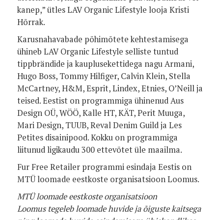
kanep,” ütles LAV Organic Lifestyle looja Kristi
Hõrrak.
Karusnahavabade põhimõtete kehtestamisega
ühineb LAV Organic Lifestyle selliste tuntud
tippbrändide ja kauplusekettidega nagu Armani,
Hugo Boss, Tommy Hilfiger, Calvin Klein, Stella
McCartney, H&M, Esprit, Lindex, Etnies, O’Neill ja
teised. Eestist on programmiga ühinenud Aus
Design OÜ, WÖÖ, Kalle HT, KÄT, Perit Muuga,
Mari Design, TUUB, Reval Denim Guild ja Les
Petites disainipood. Kokku on programmiga
liitunud ligikaudu 300 ettevõtet üle maailma.
Fur Free Retailer programmi esindaja Eestis on
MTÜ loomade eestkoste organisatsioon Loomus.
MTÜ loomade eestkoste organisatsioon
Loomus
tegeleb loomade huvide ja õiguste kaitsega