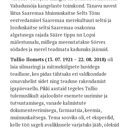
Vabadussõja kangelaste toimkond. Tänavu suvest
liitus Saaremaa Muinsuskaitse Selts Tõnu
eestvedamisel Saaremaa merekultuuri seltsi ja
looduskaitse seltsi Saaremaa osakonna
algatusega rajada Sääre tippu nn Lopsi
mälestussalu, millega meenutatakse Sõrves
sõdades ja merel teadmata kadunuks jäänuid.
Tullio Ilomets
(13. 07. 1921 – 22. 08. 2018)
oli
laia silmaringi ja mitmekülgsete huvidega
teadlane, kes pidas tähtsaks eri valdkondade
omavahelist sidet ning teaduse rakendamist
igapäevaellu. Pikki aastaid tegeles Tullio
tulemuslikult ajalooliste esemete uurimise ja
tutvustamisega, vanade kalmistute
dokumenteerimisega, farmaatsia, keemia,
muinsuskaitsega. Tema sooviks oli, et eksperdid,
kelle töö sageli avalikkusele varjatuks jääb, oleksid