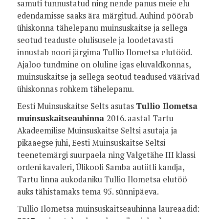
samuti tunnustatud ning nende panus meie elu
edendamisse saaks ära märgitud. Auhind pöörab
ühiskonna tähelepanu muinsuskaitse ja sellega
seotud teaduste olulisusele ja loodetavasti
innustab noori järgima Tullio Ilometsa elutööd.
Ajaloo tundmine on oluline igas eluvaldkonnas,
muinsuskaitse ja sellega seotud teadused väärivad
ühiskonnas rohkem tähelepanu.
Eesti Muinsuskaitse Selts asutas
Tullio Ilometsa
muinsuskaitseauhinna
2016. aastal
Tartu
Akadeemilise Muinsuskaitse Seltsi asutaja ja
pikaaegse juhi, Eesti Muinsuskaitse Seltsi
teenetemärgi suurpaela ning Valgetähe III klassi
ordeni kavaleri, Ülikooli Samba autiitli kandja,
Tartu linna aukodaniku Tullio Ilometsa elutöö
auks tähistamaks tema 95. sünnipäeva.
Tullio Ilometsa muinsuskaitseauhinna laureaadid: