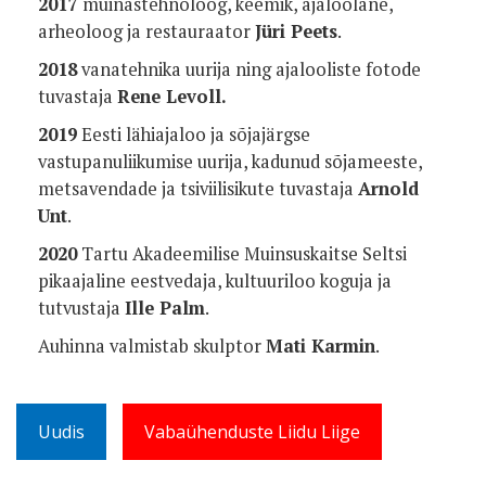
2017
muinastehnoloog, keemik, ajaloolane,
arheoloog ja restauraator
Jüri Peets
.
2018
vanatehnika uurija ning ajalooliste fotode
tuvastaja
Rene Levoll.
2019
Eesti lähiajaloo ja sõjajärgse
vastupanuliikumise uurija, kadunud sõjameeste,
metsavendade ja tsiviilisikute tuvastaja
Arnold
Unt
.
2020
Tartu Akadeemilise Muinsuskaitse Seltsi
pikaajaline eestvedaja, kultuuriloo koguja ja
tutvustaja
Ille Palm
.
Auhinna valmistab skulptor
Mati Karmin
.
Uudis
Vabaühenduste Liidu Liige