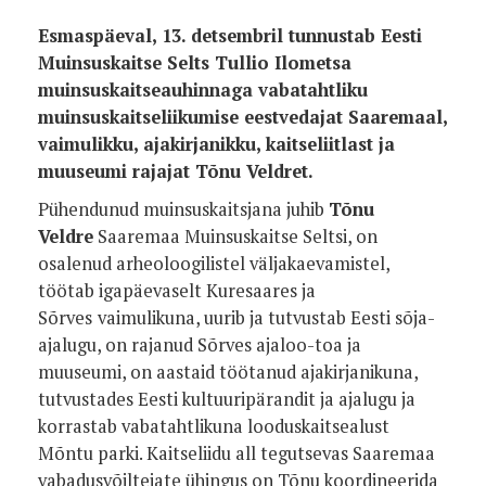
Esmaspäeval, 13. detsembril tunnustab Eesti
Muinsuskaitse Selts Tullio Ilometsa
muinsuskaitseauhinnaga vabatahtliku
muinsuskaitseliikumise eestvedajat Saaremaal,
vaimulikku, ajakirjanikku, kaitseliitlast ja
muuseumi rajajat Tõnu Veldret.
Pühendunud muinsuskaitsjana juhib
Tõnu
Veldre
Saaremaa Muinsuskaitse Seltsi, on
osalenud arheoloogilistel väljakaevamistel,
töötab igapäevaselt Kuresaares ja
Sõrves
vaimulikuna, uurib ja tutvustab Eesti sõja-
ajalugu, on rajanud Sõrves ajaloo-toa ja
muuseumi, on aastaid töötanud ajakirjanikuna,
tutvustades Eesti kultuuripärandit ja ajalugu ja
korrastab vabatahtlikuna looduskaitsealust
Mõntu parki. Kaitseliidu all tegutsevas Saaremaa
vabadusvõiltejate ühingus on Tõnu koordineerida