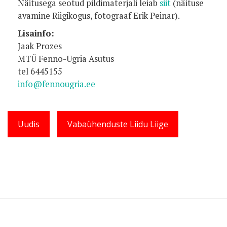
Näitusega seotud pildimaterjali leiab
siit
(näituse
avamine Riigikogus, fotograaf Erik Peinar).
Lisainfo:
Jaak Prozes
MTÜ Fenno-Ugria Asutus
tel 6445155
info@fennougria.ee
Uudis
Vabaühenduste Liidu Liige