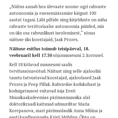
„Näitus annab hea ülevaate soome-ugri rahvaste
autonoomia ja enesemääramise käigust 100
aastat tagasi. Läbi piltide ning kirjelduste on näha
rahvaste territoriaalse autonoomia püüded, mis
on üks osa rahvuslikust iseolemisest,“ sõnas
näituse üks koostajaid, Jaak Prozes.
Näituse esitlus toimub teisipäeval, 18.
veebruaril kell 17.30
sõjamuuseumi 2. korrusel.
Kell 18 kõlavad muuseumi saalis
tervitussõnavõtud. Näitust ning selle ajaloolisi
taustu tutvustavad koostajad, ajaloolased Jaak
Prozes ja Peep Pillak. Rahvaviise kodukohast ja
koduigatsusest esitavad äsja Eesti
Muusikaakadeemias pärimusmuusika alal
doktorikraadi kaitsnud udmurditar Maria
Korepanova, mari pärimuslaulik Anna Mišina ja
eesti kandlemängija Kristi Mühling. Õhtu on