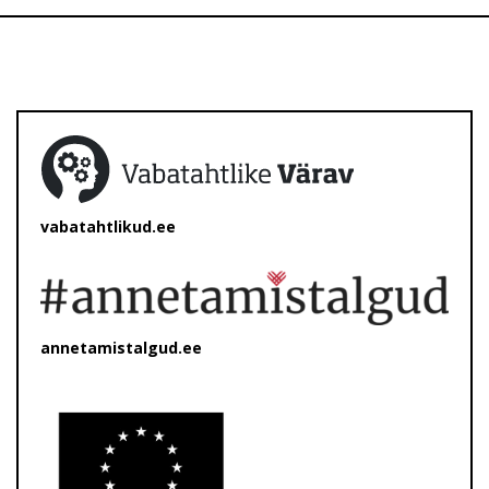
vabatahtlikud.ee
annetamistalgud.ee