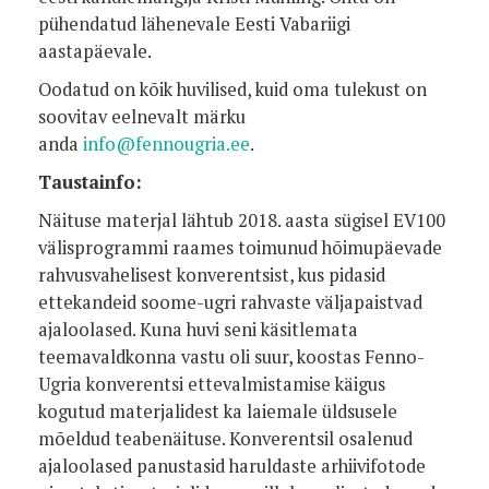
pühendatud lähenevale Eesti Vabariigi
aastapäevale.
Oodatud on kõik huvilised, kuid oma tulekust on
soovitav eelnevalt märku
anda
info@fennougria.ee
.
Taustainfo:
Näituse materjal lähtub 2018. aasta sügisel EV100
välisprogrammi raames toimunud hõimupäevade
rahvusvahelisest konverentsist, kus pidasid
ettekandeid soome-ugri rahvaste väljapaistvad
ajaloolased. Kuna huvi seni käsitlemata
teemavaldkonna vastu oli suur, koostas Fenno-
Ugria konverentsi ettevalmistamise käigus
kogutud materjalidest ka laiemale üldsusele
mõeldud teabenäituse. Konverentsil osalenud
ajaloolased panustasid haruldaste arhiivifotode