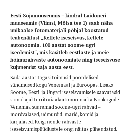
Eesti Sõjamuuseumis – kindral Laidoneri
muuseumis (Viimsi, Mõisa tee 1) saab näha
unikaalse fotomaterjali põhjal koostatud
teabenäitust „Kellele iseseisvus, kellele
autonoomia. 100 aastat soome-ugri
iseolemist“, mis käsitleb eestlaste ja meie
hõimurahvaste autonoomiate ning iseseisvuse
kujunemist saja aasta eest.
Sada aastat tagasi toimusid pöördelised
sündmused kogu Venemaal ja Euroopas. Lisaks
Soome, Eesti ja Ungari iseseisvumisele saavutasid
samal ajal territoriaalautonoomia ka Nõukogude
Venemaa suuremad soome-ugri rahvad –
mordvalased, udmurdid, marid, komid ja
karjalased. Kõigi nende rahvaste
iseseisvumispüüdlustele ongi näitus pühendatud.