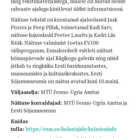
ning tekstimaterjalidega, millele on lisatud nende
rahvaste ajalugu käsitlevat üldist informatsiooni.
Näituse tekstid on koostanud ajaloolased Jaak
Prozes ja Peep Pillak, toimetanud Kadi Sarv,
näituse kujundasid Peeter Laurits ja Kadri Liis
Rääk. Näituse valmimist toetas EV100
välisprogamm. Esmakordselt esitleti näitust
hõimupäevade ajal Riigikogu galeriis ning nüüd
jätkab ta ringkäiku Eesti haridusasutustes,
muuseumides ja kultuurikeskustes. Eesti
Sõjamuuseumis on näitus avatud kuni 10.maini.
Väljaandja:
MTÜ Fenno-Ugria Asutus
Näituse korraldajad:
MTÜ Fenno-Ugria Asutus ja
Eesti Sõjamuuseum
Kuidas
tulla:
https://esm.ee/kulastajale/kulastusinfo